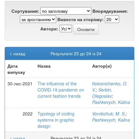
Сортування:
Впорядкування:
Вивести на сторінку:
Автори:
< назад
Результати 23 до 24 із 24
Дата
Назва
Автор(и)
випуску
30-лис-2021
The influence of the
Kolosnichenko, O.
COVID-19 pandemic on
V.
;
Serbin,
current fashion trends
Olegoslav
;
Pashkevych, Kalina
2022
Typology of coding
Vorobchuk, M. S.
;
systems in graphic
Pashkevych, Kalina
design
< назад
Результати 23 до 24 із 24