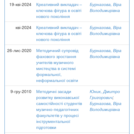
19-кві-2024
Креативний викладач –
Бурназова, Віра
ключова фігура в освіті
Володимирівна
нового покоління
кві-2024
Креативний викладач –
Бурназова, Віра
ключова фігура в освіті
Володимирівна
нового покоління
26-лис-2020
Методичний супровід
Бурназова, Віра
фахового зростання
Володимирівна
учителів музичного
мистецтва в системі
формальної,
неформальної освіти
9-гру-2010
Методичні засади
Юник, Дмитро
розвитку виконавської
Григорович
;
самостійності студентів
Бурназова, Віра
музично-педагогічних
Володимирівна
факультетів у процесі
інструментальної
підготовки