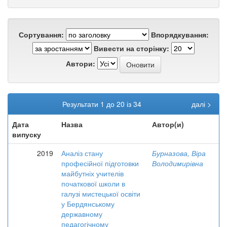
Сортування:
Впорядкування:
Вивести на сторінку:
Автори:
Результати 1 до 20 із 34
далі >
Дата
Назва
Автор(и)
випуску
2019
Аналіз стану
Бурназова, Віра
професійної підготовки
Володимирівна
майбутніх учителів
початкової школи в
галузі мистецької освіти
у Бердянському
державному
педагогічному