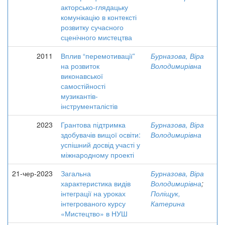
акторсько-глядацьку
комунікацію в контексті
розвитку сучасного
сценічного мистецтва
2011
Вплив “перемотивації”
Бурназова, Віра
на розвиток
Володимирівна
виконавської
самостійності
музикантів-
інструменталістів
2023
Грантова підтримка
Бурназова, Віра
здобувачів вищої освіти:
Володимирівна
успішний досвід участі у
міжнародному проекті
21-чер-2023
Загальна
Бурназова, Віра
характеристика видів
Володимирівна
;
інтеграції на уроках
Поліщук,
інтегрованого курсу
Катерина
«Мистецтво» в НУШ