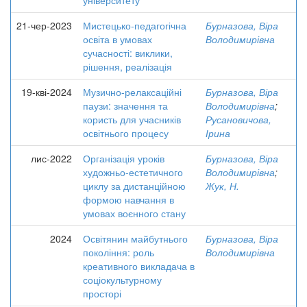
університету
21-чер-2023
Мистецько-педагогічна
Бурназова, Віра
освіта в умовах
Володимирівна
сучасності: виклики,
рішення, реалізація
19-кві-2024
Музично-релаксаційні
Бурназова, Віра
паузи: значення та
Володимирівна
;
користь для учасників
Русановичова,
освітнього процесу
Ірина
лис-2022
Організація уроків
Бурназова, Віра
художньо-естетичного
Володимирівна
;
циклу за дистанційною
Жук, Н.
формою навчання в
умовах воєнного стану
2024
Освітянин майбутнього
Бурназова, Віра
покоління: роль
Володимирівна
креативного викладача в
соціокультурному
просторі