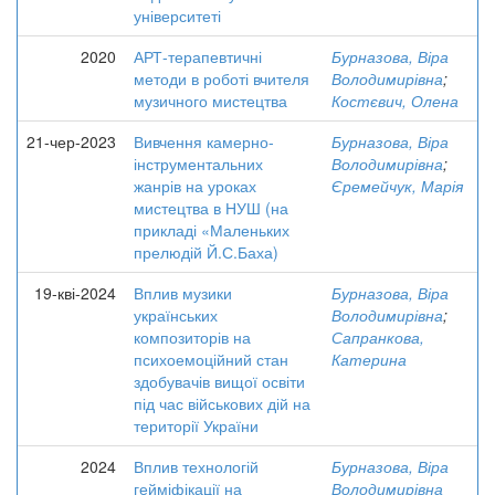
університеті
2020
АРТ-терапевтичні
Бурназова, Віра
методи в роботі вчителя
Володимирівна
;
музичного мистецтва
Костєвич, Олена
21-чер-2023
Вивчення камерно-
Бурназова, Віра
інструментальних
Володимирівна
;
жанрів на уроках
Єремейчук, Марія
мистецтва в НУШ (на
прикладі «Маленьких
прелюдій Й.С.Баха)
19-кві-2024
Вплив музики
Бурназова, Віра
українських
Володимирівна
;
композиторів на
Сапранкова,
психоемоційний стан
Катерина
здобувачів вищої освіти
під час військових дій на
території України
2024
Вплив технологій
Бурназова, Віра
гейміфікації на
Володимирівна