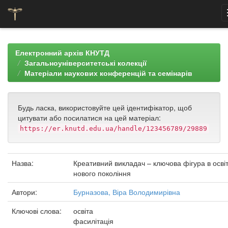
Skip
navigation
Електронний архів КНУТД
Загальноуніверситетські колекції
Матеріали наукових конференцій та семінарів
Будь ласка, використовуйте цей ідентифікатор, щоб
цитувати або посилатися на цей матеріал:
https://er.knutd.edu.ua/handle/123456789/29889
Назва:
Креативний викладач – ключова фігура в освіт
нового покоління
Автори:
Бурназова, Віра Володимирівна
Ключові слова:
освіта
фасилітація