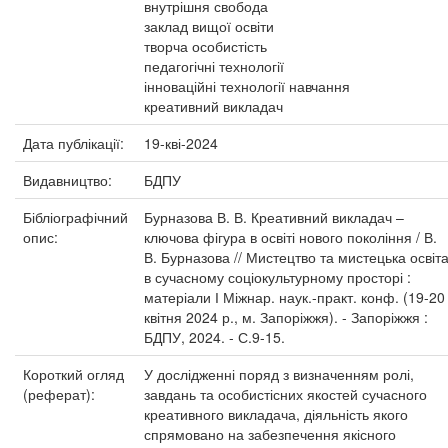
внутрішня свобода
заклад вищої освіти
творча особистість
педагогічні технології
інноваційні технології навчання
креативний викладач
Дата публікації:
19-кві-2024
Видавництво:
БДПУ
Бібліографічний
Бурназова В. В. Креативний викладач –
опис:
ключова фігура в освіті нового покоління / В.
В. Бурназова // Мистецтво та мистецька освіт
в сучасному соціокультурному просторі :
матеріали І Міжнар. наук.-практ. конф. (19-20
квітня 2024 р., м. Запоріжжя). - Запоріжжя :
БДПУ, 2024. - С.9-15.
Короткий огляд
У дослідженні поряд з визначенням ролі,
(реферат):
завдань та особистісних якостей сучасного
креативного викладача, діяльність якого
спрямовано на забезпечення якісного