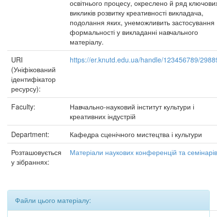
освітнього процесу, окреслено й ряд ключови
викликів розвитку креативності викладача,
подолання яких, унеможливить застосування
формальності у викладанні навчального
матеріалу.
URI
https://er.knutd.edu.ua/handle/123456789/2988
(Уніфікований
ідентифікатор
ресурсу):
Faculty:
Навчально-науковий інститут культури і
креативних індустрій
Department:
Кафедра сценічного мистецтва і культури
Розташовується
Матеріали наукових конференцій та семінарі
у зібраннях:
Файли цього матеріалу: