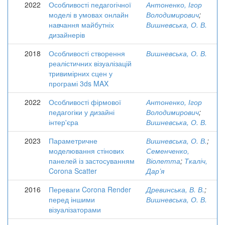
2022
Особливості педагогічної
Антоненко, Ігор
моделі в умовах онлайн
Володимирович
;
навчання майбутніх
Вишневська, О. В.
дизайнерів
2018
Особливості створення
Вишневська, О. В.
реалістичних візуалізацій
тривимірних сцен у
програмі 3ds MAX
2022
Особливості фірмової
Антоненко, Ігор
педагогіки у дизайні
Володимирович
;
інтер'єра
Вишневська, О. В.
2023
Параметричне
Вишневська, О. В.
;
моделювання стінових
Семенченко,
панелей із застосуванням
Віолетта
;
Ткаліч,
Corona Scatter
Дар’я
2016
Переваги Corona Render
Древинська, В. В.
;
перед іншими
Вишневська, О. В.
візуалізаторами