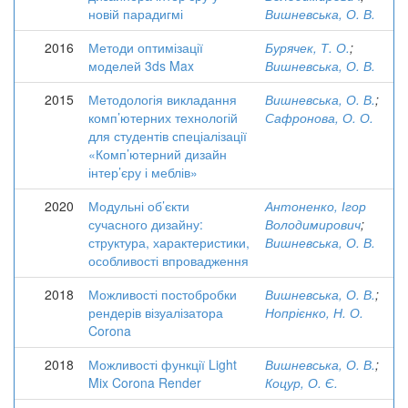
новій парадигмі
Вишневська, О. В.
2016
Методи оптимізації
Бурячек, Т. О.
;
моделей 3ds Max
Вишневська, О. В.
2015
Методологія викладання
Вишневська, О. В.
;
комп’ютерних технологій
Сафронова, О. О.
для студентів спеціалізації
«Комп’ютерний дизайн
інтер’єру і меблів»
2020
Модульні об’єкти
Антоненко, Ігор
сучасного дизайну:
Володимирович
;
структура, характеристики,
Вишневська, О. В.
особливості впровадження
2018
Можливості постобробки
Вишневська, О. В.
;
рендерів візуалізатора
Нопрієнко, Н. О.
Corona
2018
Можливості функції Light
Вишневська, О. В.
;
Mix Corona Render
Коцур, О. Є.