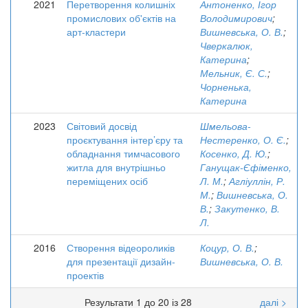
2021
Перетворення колишніх
Антоненко, Ігор
промислових об'єктів на
Володимирович
;
арт-кластери
Вишневська, О. В.
;
Чверкалюк,
Катерина
;
Мельник, Є. С.
;
Чорненька,
Катерина
2023
Світовий досвід
Шмельова-
проєктування інтер’єру та
Нестеренко, О. Є.
;
обладнання тимчасового
Косенко, Д. Ю.
;
житла для внутрішньо
Ганущак-Єфіменко,
переміщених осіб
Л. М.
;
Агліуллін, Р.
М.
;
Вишневська, О.
В.
;
Закутенко, В.
Л.
2016
Створення відеороликів
Коцур, О. В.
;
для презентації дизайн-
Вишневська, О. В.
проектів
Результати 1 до 20 із 28
далі >