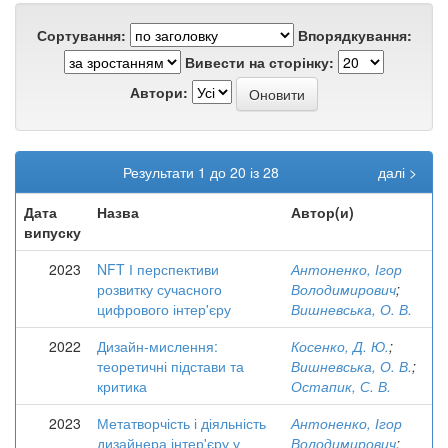
Сортування:
Впорядкування:
Вивести на сторінку:
Автори:
Результати 1 до 20 із 28
далі >
Дата
Назва
Автор(и)
випуску
2023
NFT І перспективи
Антоненко, Ігор
розвитку сучасного
Володимирович
;
цифрового інтер'єру
Вишневська, О. В.
2022
Дизайн-мислення:
Косенко, Д. Ю.
;
теоретичні підстави та
Вишневська, О. В.
;
критика
Остапик, С. В.
2023
Метатворчість і діяльність
Антоненко, Ігор
дизайнера інтер'єру у
Володимирович
;