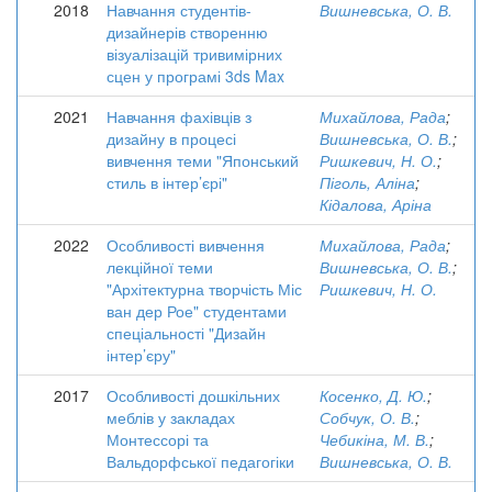
2018
Навчання студентів-
Вишневська, О. В.
дизайнерів створенню
візуалізацій тривимірних
сцен у програмі 3ds Max
2021
Навчання фахівців з
Михайлова, Рада
;
дизайну в процесі
Вишневська, О. В.
;
вивчення теми "Японський
Ришкевич, Н. О.
;
стиль в інтер’єрі"
Піголь, Аліна
;
Кідалова, Аріна
2022
Особливості вивчення
Михайлова, Рада
;
лекційної теми
Вишневська, О. В.
;
"Архітектурна творчість Міс
Ришкевич, Н. О.
ван дер Рое" студентами
спеціальності "Дизайн
інтер’єру"
2017
Особливості дошкільних
Косенко, Д. Ю.
;
меблів у закладах
Собчук, О. В.
;
Монтессорі та
Чебикіна, М. В.
;
Вальдорфської педагогіки
Вишневська, О. В.