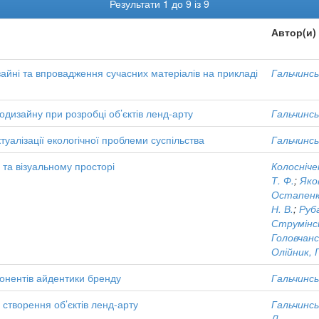
Результати 1 до 9 із 9
Автор(и)
зайні та впровадження сучасних матеріалів на прикладі
Гальчинсь
одизайну при розробці об’єктів ленд-арту
Гальчинсь
туалізації екологічної проблеми суспільства
Гальчинсь
та візуальному просторі
Колосніче
Т. Ф.
;
Яков
Остапенко
Н. В.
;
Руба
Струмінсь
Головчанс
Олійник, Г
онентів айдентики бренду
Гальчинсь
 створення об’єктів ленд-арту
Гальчинсь
Л.