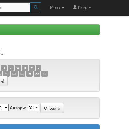
Мова
Вхід:
.
U
V
W
X
Y
Z
Ц
Ч
Ш
Щ
Э
Ю
Я
Автори: