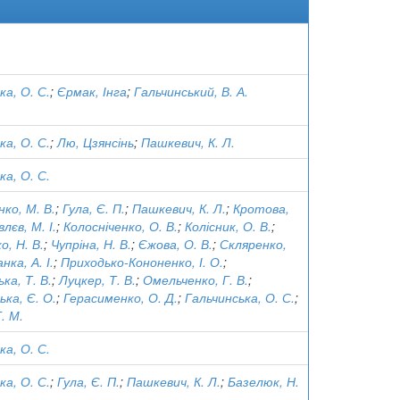
ка, О. С.
;
Єрмак, Інга
;
Гальчинський, В. А.
ка, О. С.
;
Лю, Цзянсінь
;
Пашкевич, К. Л.
ка, О. С.
нко, М. В.
;
Гула, Є. П.
;
Пашкевич, К. Л.
;
Кротова,
лєв, М. І.
;
Колосніченко, О. В.
;
Колісник, О. В.
;
, Н. В.
;
Чупріна, Н. В.
;
Єжова, О. В.
;
Скляренко,
нка, А. І.
;
Приходько-Кононенко, І. О.
;
ка, Т. В.
;
Луцкер, Т. В.
;
Омельченко, Г. В.
;
ька, Є. О.
;
Герасименко, О. Д.
;
Гальчинська, О. С.
;
. М.
ка, О. С.
ка, О. С.
;
Гула, Є. П.
;
Пашкевич, К. Л.
;
Базелюк, Н.