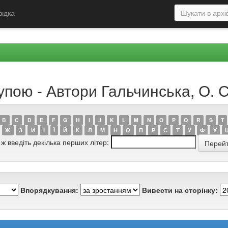
відка
упою - Автори Гальчинська, О. С
B
C
D
E
F
G
H
I
J
K
L
M
N
O
P
Q
R
S
T
Ж
З
И
І
Ї
Й
К
Л
М
Н
О
П
Р
С
Т
У
Ф
Х
 ж введіть декілька перших літер:
Впорядкування:
Вивести на сторінку: