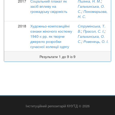
2017
Соціальний плакат як
Пшінка, Н. М.
;
засіб впливу на
Гальчинська, О.
громадську свідомість
С.
;
Пономарьова,
Н. С.
2018
Художньо-композиційні
Струмінська, Т.
ознаки жіночого костюму
В.
;
Прасол, С. І.
;
1940-х рр. як творче
Гальчинська, О.
джерело розробки
С.
;
Ровенець, О. І.
сучасної колекції одягу
Результати 1 до 9 із 9
Інституційний репозитарій КНУТД © 2026