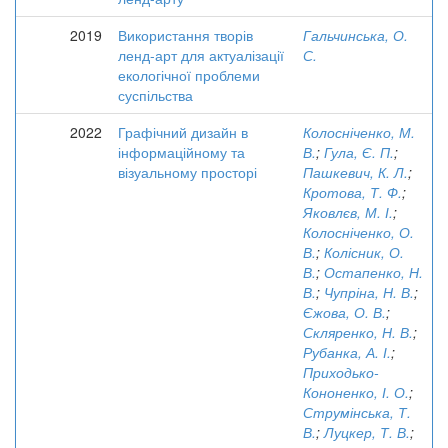
2019
Використання творів
Гальчинська, О.
ленд-арт для актуалізації
С.
екологічної проблеми
суспільства
2022
Графічний дизайн в
Колосніченко, М.
інформаційному та
В.
;
Гула, Є. П.
;
візуальному просторі
Пашкевич, К. Л.
;
Кротова, Т. Ф.
;
Яковлєв, М. І.
;
Колосніченко, О.
В.
;
Колісник, О.
В.
;
Остапенко, Н.
В.
;
Чупріна, Н. В.
;
Єжова, О. В.
;
Скляренко, Н. В.
;
Рубанка, А. І.
;
Приходько-
Кононенко, І. О.
;
Струмінська, Т.
В.
;
Луцкер, Т. В.
;