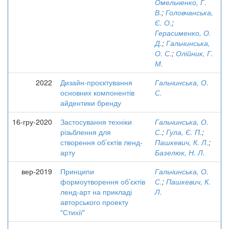
Омельченко, Г.
В.
;
Головчанська,
Є. О.
;
Герасименко, О.
Д.
;
Гальчинська,
О. С.
;
Олійник, Г.
М.
2022
Дизайн-проєктування
Гальчинська, О.
основних компонентів
С.
айдентики бренду
16-гру-2020
Застосування техніки
Гальчинська, О.
різьблення для
С.
;
Гула, Є. П.
;
створення об’єктів ленд-
Пашкевич, К. Л.
;
арту
Базелюк, Н. Л.
вер-2019
Принципи
Гальчинська, О.
формоутворення об’єктів
С.
;
Пашкевич, К.
ленд-арт на прикладі
Л.
авторського проекту
"Стихії"