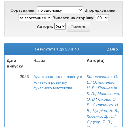
Сортування:
Впорядкування:
Вивести на сторінку:
Автори:
Результати 1 до 20 із 49
далі >
Дата
Назва
Автор(и)
випуску
2023
Адаптивна роль плакату в
Колосніченко, О.
контексті розвитку
В.
;
Остапенко,
сучасного мистецтва
Н. В.
;
Пашкевич,
К. Л.
;
Мазніченко,
О. В.
;
Єжова, О.
В.
;
Скляренко, Н.
В.
;
Чупріна, Н. В.
;
Косенко, Д. Ю.
;
Луцкер, Т. В.
;