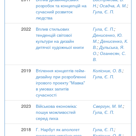
розробок та концепцій на
Н.
;
Осадча, А. М.
;
сучасний розвиток
Гула, Є. П.
людства
2022
Вплив стильових
Гула, Є. П.
;
тенденцій світової
Денисенко, Ю.
культури на дизайн
М.
;
Денисенко, К.
дитячої художньої книги
В.
;
Дульська, Я.
О.
;
Оганесян, С.
В.
2019
Втілення концептів гейм-
Колісник, О. В.
;
дизайну при розробленні
Гула, Є. П.
ігрового проекту "Мавка"
в умовах запитів
сучасності
2023
Військова економіка:
Свергун, М. М.
;
пошук можливостей
Гула, Є. П.
серед лиха
2018
Г. Нарбут як апологет
Гула, Є. П.
;
сучасного українського
Колісник, О. В.
;