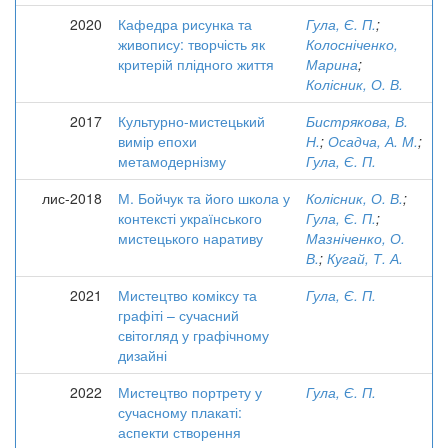
2020
Кафедра рисунка та
Гула, Є. П.
;
живопису: творчість як
Колосніченко,
критерій плідного життя
Марина
;
Колісник, О. В.
2017
Культурно-мистецький
Бистрякова, В.
вимір епохи
Н.
;
Осадча, А. М.
;
метамодернізму
Гула, Є. П.
лис-2018
М. Бойчук та його школа у
Колісник, О. В.
;
контексті українського
Гула, Є. П.
;
мистецького наративу
Мазніченко, О.
В.
;
Кугай, Т. А.
2021
Мистецтво коміксу та
Гула, Є. П.
графіті – сучасний
світогляд у графічному
дизайні
2022
Мистецтво портрету у
Гула, Є. П.
сучасному плакаті:
аспекти створення