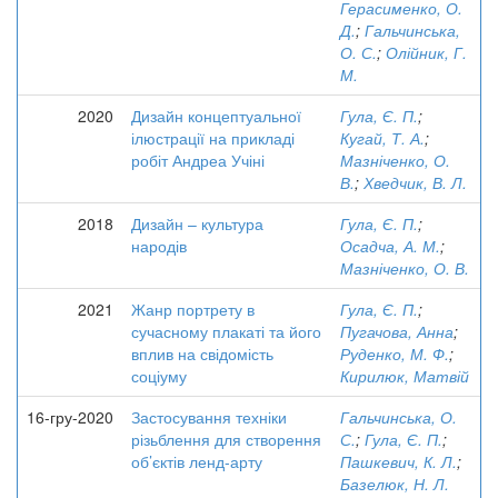
Герасименко, О.
Д.
;
Гальчинська,
О. С.
;
Олійник, Г.
М.
2020
Дизайн концептуальної
Гула, Є. П.
;
ілюстрації на прикладі
Кугай, Т. А.
;
робіт Андреа Учіні
Мазніченко, О.
В.
;
Хведчик, В. Л.
2018
Дизайн – культура
Гула, Є. П.
;
народів
Осадча, А. М.
;
Мазніченко, О. В.
2021
Жанр портрету в
Гула, Є. П.
;
сучасному плакаті та його
Пугачова, Анна
;
вплив на свідомість
Руденко, М. Ф.
;
соціуму
Кирилюк, Матвій
16-гру-2020
Застосування техніки
Гальчинська, О.
різьблення для створення
С.
;
Гула, Є. П.
;
об’єктів ленд-арту
Пашкевич, К. Л.
;
Базелюк, Н. Л.