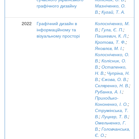
графічного дизайну
Мазніченко, О.
В.
;
Кугай, Т. А.
2022
Графічний дизайн в
Колосніченко, М.
інформаційному та
В.
;
Гула, Є. П.
;
візуальному просторі
Пашкевич, К. Л.
;
Кротова, Т. Ф.
;
Яковлєв, М. І.
;
Колосніченко, О.
В.
;
Колісник, О.
В.
;
Остапенко,
Н. В.
;
Чупріна, Н.
В.
;
Єжова, О. В.
;
Скляренко, Н. В.
;
Рубанка, А. І.
;
Приходько-
Кононенко, І. О.
;
Струмінська, Т.
В.
;
Луцкер, Т. В.
;
Омельченко, Г.
В.
;
Головчанська,
Є. О.
;