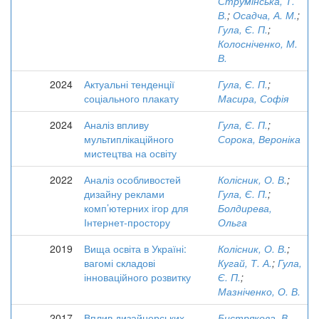
Струмінська, Т.
В.
;
Осадча, А. М.
;
Гула, Є. П.
;
Колосніченко, М.
В.
2024
Актуальні тенденції
Гула, Є. П.
;
соціального плакату
Масира, Софія
2024
Аналіз впливу
Гула, Є. П.
;
мультиплікаційного
Сорока, Вероніка
мистецтва на освіту
2022
Аналіз особливостей
Колісник, О. В.
;
дизайну реклами
Гула, Є. П.
;
комп’ютерних ігор для
Болдирева,
Інтернет-простору
Ольга
2019
Вища освіта в Україні:
Колісник, О. В.
;
вагомі складові
Кугай, Т. А.
;
Гула,
інноваційного розвитку
Є. П.
;
Мазніченко, О. В.
2017
Вплив дизайнерських
Бистрякова, В.