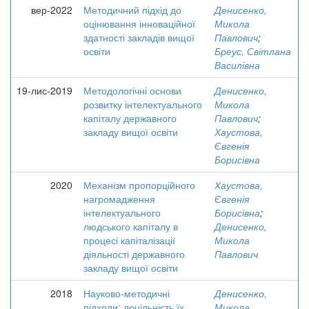
вер-2022
Методичний підхід до
Денисенко,
оцінювання інноваційної
Микола
здатності закладів вищої
Павлович
;
освіти
Бреус, Світлана
Василівна
19-лис-2019
Методологічні основи
Денисенко,
розвитку інтелектуального
Микола
капіталу державного
Павлович
;
закладу вищої освіти
Хаустова,
Євгенія
Борисівна
2020
Механізм пропорційного
Хаустова,
нагромадження
Євгенія
інтелектуального
Борисівна
;
людського капіталу в
Денисенко,
процесі капіталізації
Микола
діяльності державного
Павлович
закладу вищої освіти
2018
Науково-методичні
Денисенко,
підходи: доцільність їх
Микола