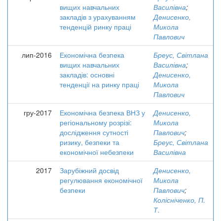
вищих навчальних
Василівна
;
закладів з урахуванням
Денисенко,
тенденцій ринку праці
Микола
Павлович
лип-2016
Економічна безпека
Бреус, Світлана
вищих навчальних
Василівна
;
закладів: основні
Денисенко,
тенденції на ринку праці
Микола
Павлович
гру-2017
Економічна безпека ВНЗ у
Денисенко,
регіональному розрізі:
Микола
дослідження сутності
Павлович
;
ризику, безпеки та
Бреус, Світлана
економічної небезпеки
Василівна
2017
Зарубіжний досвід
Денисенко,
регулювання економічної
Микола
безпеки
Павлович
;
Колісніченко, П.
Т.