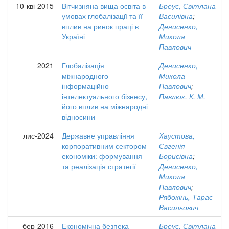
10-кві-2015
Вітчизняна вища освіта в
Бреус, Світлана
умовах глобалізації та її
Василівна
;
вплив на ринок праці в
Денисенко,
Україні
Микола
Павлович
2021
Глобалізація
Денисенко,
міжнародного
Микола
інформаційно-
Павлович
;
інтелектуального бізнесу,
Павлюк, К. М.
його вплив на міжнародні
відносини
лис-2024
Державне управління
Хаустова,
корпоративним сектором
Євгенія
економіки: формування
Борисівна
;
та реалізація стратегії
Денисенко,
Микола
Павлович
;
Рябокінь, Тарас
Васильович
бер-2016
Економічна безпека
Бреус, Світлана