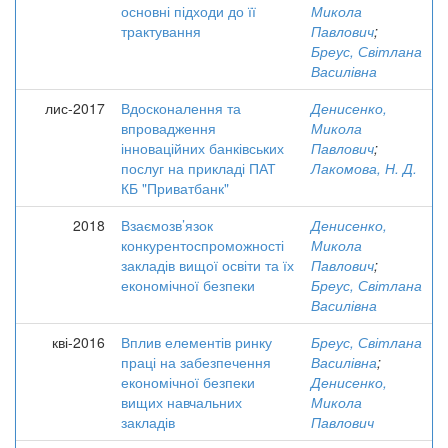
основні підходи до її
Микола
трактування
Павлович
;
Бреус, Світлана
Василівна
лис-2017
Вдосконалення та
Денисенко,
впровадження
Микола
інноваційних банківських
Павлович
;
послуг на прикладі ПАТ
Лакомова, Н. Д.
КБ "Приватбанк"
2018
Взаємозв’язок
Денисенко,
конкурентоспроможності
Микола
закладів вищої освіти та їх
Павлович
;
економічної безпеки
Бреус, Світлана
Василівна
кві-2016
Вплив елементів ринку
Бреус, Світлана
праці на забезпечення
Василівна
;
економічної безпеки
Денисенко,
вищих навчальних
Микола
закладів
Павлович