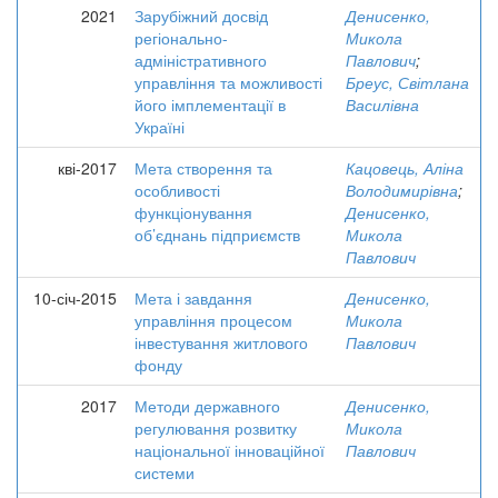
2021
Зарубіжний досвід
Денисенко,
регіонально-
Микола
адміністративного
Павлович
;
управління та можливості
Бреус, Світлана
його імплементації в
Василівна
Україні
кві-2017
Мета створення та
Кацовець, Аліна
особливості
Володимирівна
;
функціонування
Денисенко,
об’єднань підприємств
Микола
Павлович
10-січ-2015
Мета і завдання
Денисенко,
управління процесом
Микола
інвестування житлового
Павлович
фонду
2017
Методи державного
Денисенко,
регулювання розвитку
Микола
національної інноваційної
Павлович
системи