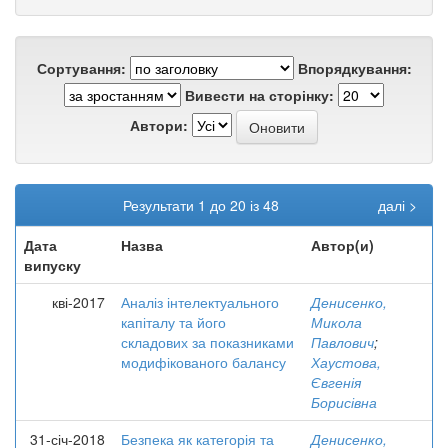
Сортування:
Впорядкування:
Вивести на сторінку:
Автори:
Результати 1 до 20 із 48
далі >
Дата
Назва
Автор(и)
випуску
кві-2017
Аналіз інтелектуального
Денисенко,
капіталу та його
Микола
складових за показниками
Павлович
;
модифікованого балансу
Хаустова,
Євгенія
Борисівна
31-січ-2018
Безпека як категорія та
Денисенко,