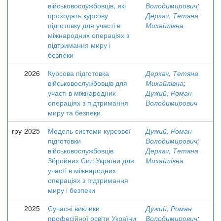
військовослужбовців, які
Володимирович
;
проходять курсову
Деркач, Тетяна
підготовку для участі в
Михайлівна
міжнародних операціях з
підтримання миру і
безпеки
2026
Курсова підготовка
Деркач, Тетяна
військовослужбовців для
Михайлівна
;
участі в міжнародних
Дужий, Роман
операціях з підтримання
Володимирович
миру та безпеки
гру-2025
Модель системи курсової
Дужий, Роман
підготовки
Володимирович
;
військовослужбовців
Деркач, Тетяна
Збройних Сил України для
Михайлівна
участі в міжнародних
операціях з підтримання
миру і безпеки
2025
Сучасні виклики
Дужий, Роман
професійної освіти України
Володимирович
;