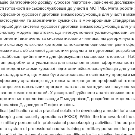
цію багаторічного досвіду курсової підготовки, здійснено дослідженн
сті готовності військовослужбовців до участі в МОПМБ. Мета роботи
фесійної курсової підготовки військовослужбовців для участі в між
застосування та забезпечити сумісність із міжнародними стандарта
вперше: для системи курсової підготовки військовослужбовців для 
нальну модель підготовки, що інтегрує концептуально-цільовий, зм
поненти; визначено та систематизовано чинники, які детермінують як
ено систему кількісних критеріїв та показників оцінювання рівня сфо
ожливість об’єктивної діагностики результатів підготовки; розробле
о є найбільш прийнятними для формування складових готовності. Н
тині розробки опитувальників для визначення рівня сформованості 
ні моделі системи курсової підготовки військовослужбовців для уча
и стандартами, що може бути застосована в освітньому процесі з м
ефективну організацію підготовки та покращення професійної готовн
авторських навчальних програм, навчально-методичних і науково-ме
вання компетентностей. У дисертації здійснено аналіз вітчизняного 
еоретико-методологічні засади її модернізації; розроблено модель 
ї реалізації, доведено її ефективність.
ical justification and a practical solution to developing a model for a c
cekeeping and security operations (IPKSO). Within the framework of the
or military personnel in professional peacekeeping activities. The purpos
f a system of professional course training of military personnel for par
erified the relevant pedagogical conditions for its effective implementat