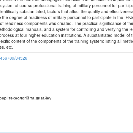
 a system of course professional training of military personnel for partic
tifically substantiated; factors that affect the quality and effectiveness 
 the degree of readiness of military personnel to participate in the IPK
of readiness components was created. The practical significance of the d
ethodological manuals, and a system for controlling and verifying the l
 process at four higher education institutions. A substantiated model o
cific content of the components of the training system: listing all met
es, etc.
23456789/34526
ері технологій та дизайну