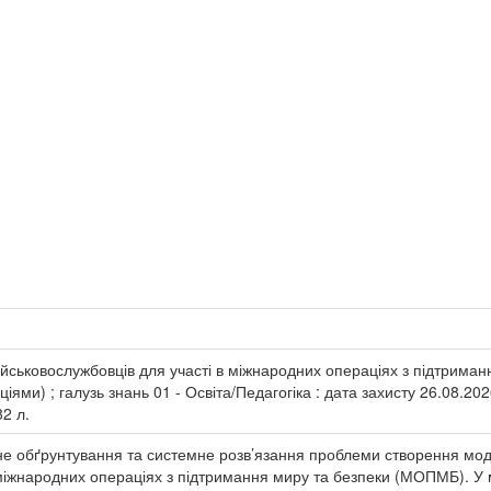
ійськовослужбовців для участі в міжнародних операціях з підтримання 
ціями) ; галузь знань 01 - Освіта/Педагогіка : дата захисту 26.08.2
82 л.
не обґрунтування та системне розв’язання проблеми створення моде
в міжнародних операціях з підтримання миру та безпеки (МОПМБ). У