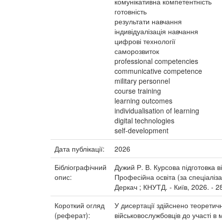
комунікативна компетентність
готовність
результати навчання
індивідуалізація навчання
цифрові технології
саморозвиток
professional competencies
communicative competence
military personnel
course training
learning outcomes
individualisation of learning
digital technologies
self-development
Дата публікації:
2026
Бібліографічний
Дужий Р. В. Курсова підготовка в
опис:
Професійна освіта (за спеціаліза
Деркач ; КНУТД. - Київ, 2026. - 2
Короткий огляд
У дисертації здійснено теоретич
(реферат):
військовослужбовців до участі 