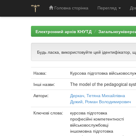
Головна сторінка
Перегляд
До
Skip
navigation
Електронний архів КНУТД
Загальноуніверси
Будь ласка, використовуйте цей ідентифікатор, 
Назва:
Курсова підготовка військовослу
Інші назви:
The model of the pedagogical syste
Автори:
Деркач, Тетяна Михайлівна
Дужий, Роман Володимирович
Ключові слова:
курсова підготовка
професійні компетентності
військовослужбовці
іншомовна підготовка