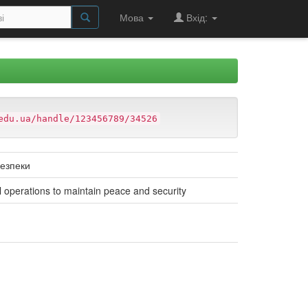
Мова
Вхід:
edu.ua/handle/123456789/34526
безпеки
al operations to maintain peace and security