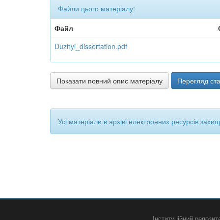
Файли цього матеріалу:
Файл
Duzhyi_dissertation.pdf
Показати повний опис матеріалу
Перегляд ста
Усі матеріали в архіві електронних ресурсів захи
Інституційний репози