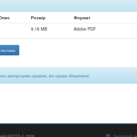
Опис
Розмір
Формат
9,18 MB
Adobe PDF
тистики
щені авторським правом, всі права збережені.
тарій КНУТД © 2026
Зворотний зв