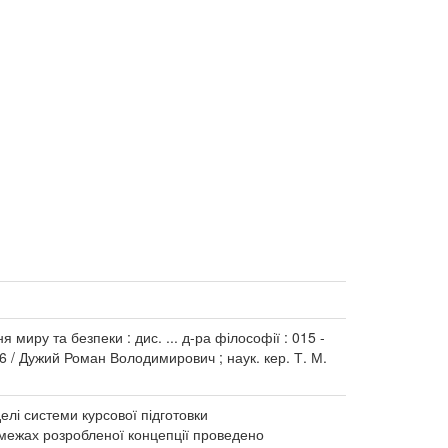
миру та безпеки : дис. ... д-ра філософії : 015 -
026 / Дужий Роман Володимирович ; наук. кер. Т. М.
лі системи курсової підготовки
 межах розробленої концепції проведено