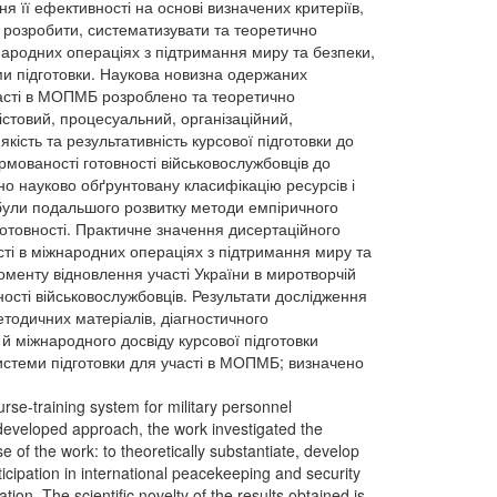
я її ефективності на основі визначених критеріїв,
: розробити, систематизувати та теоретично
народних операціях з підтримання миру та безпеки,
ми підготовки. Наукова новизна одержаних
участі в МОПМБ розроблено та теоретично
істовий, процесуальний, організаційний,
ість та результативність курсової підготовки до
рмованості готовності військовослужбовців до
но науково обґрунтовану класифікацію ресурсів і
абули подальшого розвитку методи емпіричного
готовності. Практичне значення дисертаційного
сті в міжнародних операціях з підтримання миру та
оменту відновлення участі України в миротворчій
ості військовослужбовців. Результати дослідження
тодичних матеріалів, діагностичного
й міжнародного досвіду курсової підготовки
системи підготовки для участі в МОПМБ; визначено
ourse-training system for military personnel
 developed approach, the work investigated the
e of the work: to theoretically substantiate, develop
ticipation in international peacekeeping and security
ion. The scientific novelty of the results obtained is