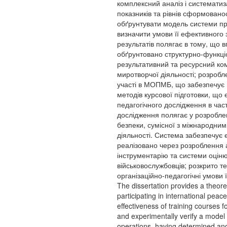
комплексний аналіз і систематиза
показників та рівнів сформовано
обґрунтувати модель системи про
визначити умови її ефективного 
результатів полягає в тому, що 
обґрунтовано структурно-функціо
результативний та ресурсний ком
миротворчої діяльності; розробл
участі в МОПМБ, що забезпечує м
методів курсової підготовки, щ
педагогічного дослідження в час
дослідження полягає у розроблен
безпеки, сумісної з міжнародним
діяльності. Система забезпечує 
реалізовано через розроблення 
інструментарію та системи оціню
військовослужбовців; розкрито т
організаційно-педагогічні умови ї
The dissertation provides a theoret
participating in international pea
effectiveness of training courses f
and experimentally verify a model o
operations, having determined and v