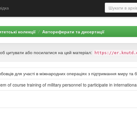
відка
тетські колекції
Автореферати та дисертації
щоб цитувати або посилатися на цей матеріал:
https://er.knutd.
жбовців для участі в міжнародних операціях з підтримання миру та 
m of course training of military personnel to participate in internation