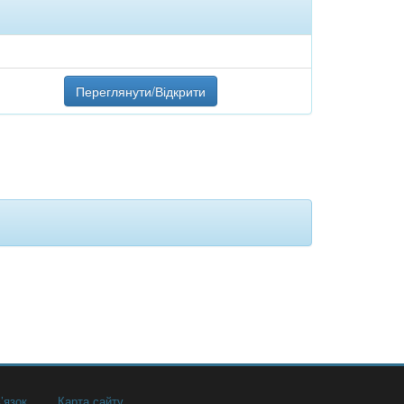
Переглянути/Відкрити
’язок
Карта сайту