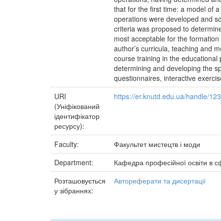
that for the first time: a model of
operations were developed and scien
criteria was proposed to determine
most acceptable for the formation 
author’s curricula, teaching and m
course training in the educational
determining and developing the spe
questionnaires, interactive exercis
URI
https://er.knutd.edu.ua/handle/1
(Уніфікований
ідентифікатор
ресурсу):
Faculty:
Факультет мистецтв і моди
Department:
Кафедра професійної освіти в сф
Розташовується
Автореферати та дисертації
у зібраннях: