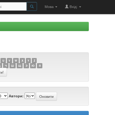
Мова
Вхід:
U
V
W
X
Y
Z
Ц
Ч
Ш
Щ
Э
Ю
Я
Автори: