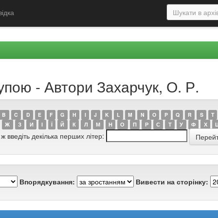
відка
упою - Автори Захарчук, О. Р.
B
C
D
E
F
G
H
I
J
K
L
M
N
O
P
Q
R
S
T
Ж
З
И
І
Ї
Й
К
Л
М
Н
О
П
Р
С
Т
У
Ф
Х
 ж введіть декілька перших літер:
Впорядкування:
Вивести на сторінку: