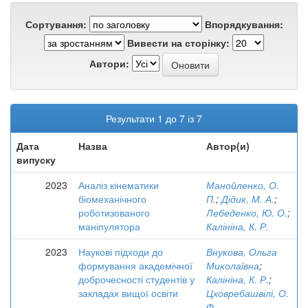
Сортування:
Впорядкування:
Вивести на сторінку:
Автори:
Результати 1 до 7 із 7
Дата
Назва
Автор(и)
випуску
2023
Аналіз кінематики
Манойленко, О.
біомеханічного
П.
;
Дідик, М. А.
;
роботизованого
Лебеденко, Ю. О.
;
маніпулятора
Калініна, К. Р.
2023
Наукові підходи до
Внукова, Ольга
формування академічної
Миколаївна
;
доброчесності студентів у
Калініна, К. Р.
;
закладах вищої освіти
Цховребашвілі, О.
Ф.