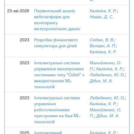
23-кві-2026
Порівняльний аналіз
Калініна, К. Р.
;
вебплатформ для
Новак, Д. С.
моніторингу
метеорологічних даних
2023
Розробка фінансового
Скідан, В. В.
;
симулятора для дітей
Волівач, А. П.
;
Калініна, К. Р.
2023
Інтелектуальні системи
Манойленко, О.
управління мехатроними
П.
;
Калініна, К. Р.
;
системами типу "Cobot" з
Лебеденко, Ю. О.
;
використанням ML-
Дідик, М. А.
технологій
2023
Інтелектуальні системи
Лебеденко, Ю. О.
;
управління
Калініна, К. Р.
;
робототехнічними
Манойленко, О.
пристроями на базі ML-
П.
;
Дідик, М. А.
технологій
2025
Інтерактивний
Калініна, К. Р.
;