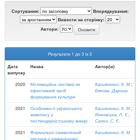
Сортування:
Впорядкування:
Вивести на сторінку:
Автори:
Результати 1 до 3 із 3
Дата
Назва
Автор(и)
випуску
2020
Мотиваційна листівка як
Касьяненко, К. М.
;
ефективний засіб
Бякова, Дарина
формування культури
2021
Особливості українського
Касьяненко, К. М.
;
живопису у
Янковська, Л. Є.
;
постмодерністському вимірі
Сапко, С. Є.
2021
Формально-символічний
Касьяненко, К. М.
рисунок у навчальному