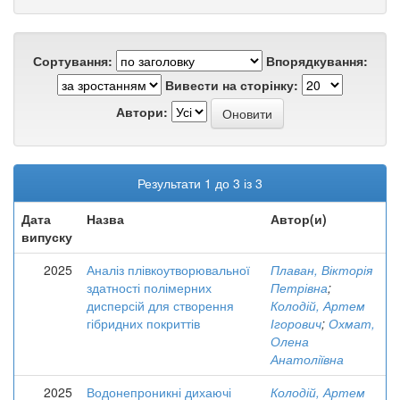
Сортування:
Впорядкування:
Вивести на сторінку:
Автори:
Результати 1 до 3 із 3
Дата
Назва
Автор(и)
випуску
2025
Аналіз плівкоутворювальної
Плаван, Вікторія
здатності полімерних
Петрівна
;
дисперсій для створення
Колодій, Артем
гібридних покриттів
Ігорович
;
Охмат,
Олена
Анатоліївна
2025
Водонепроникні дихаючі
Колодій, Артем