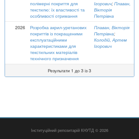
полімерні покриття для
Ігорович
;
Плаван,
текстилю: їх властивості та
Вікторія
особливості отримання
Петрівна
2026
Розробка акрил-уретанових
Плаван, Вікторія
покриттів із покращеними
Петрівна
;
експлуатаційними
Колодій, Артем
характеристиками для
Ігорович
текстильних матеріалів
технічного призначення
Результати 1 до 3 із 3
Інституційний репозитарій КНУТД © 2026