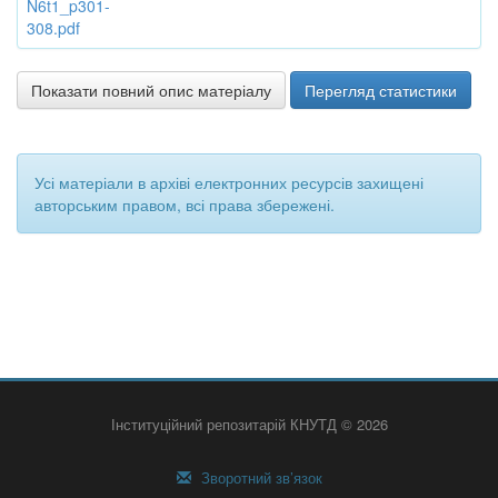
N6t1_p301-
308.pdf
Показати повний опис матеріалу
Перегляд статистики
Усі матеріали в архіві електронних ресурсів захищені
авторським правом, всі права збережені.
Інституційний репозитарій КНУТД © 2026
Зворотний зв’язок