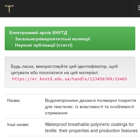
Skip
navigation
Електронний архів КНУТД
Загальноуніверситетські колекції
Наукові публікації (статті)
Будь ласка, використовуйте цей ідентифікатор, щоб
цитувати або посилатися на цей матеріал:
https://er.knutd.edu.ua/handle/123456789/33465
Назва:
Водонепроникні дихаючі полімерні покриття
для текстилю: їх властивості та особливості
отримання
Інші назви:
Waterproof breathable polymeric coatings for
textile: their properties and production features