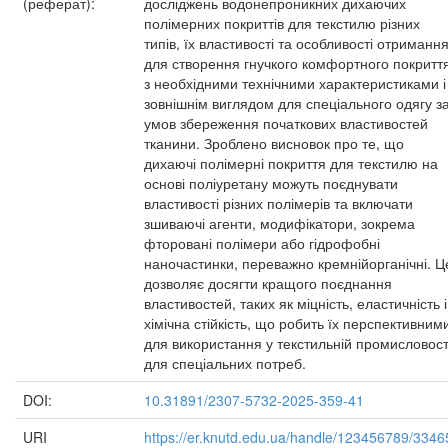
(реферат):
досліджень водонепроникних дихаючих
полімерних покриттів для текстилю різних
типів, їх властивості та особливості отримання
для створення гнучкого комфортного покритт
з необхідними технічними характеристиками і
зовнішнім виглядом для спеціального одягу з
умов збереження початкових властивостей
тканини. Зроблено висновок про те, що
дихаючі полімерні покриття для текстилю на
основі поліуретану можуть поєднувати
властивості різних полімерів та включати
зшиваючі агенти, модифікатори, зокрема
фторовані полімери або гідрофобні
наночастинки, переважно кремнійорганічні. Ц
дозволяє досягти кращого поєднання
властивостей, таких як міцність, еластичність і
хімічна стійкість, що робить їх перспективним
для використання у текстильній промисловост
для спеціальних потреб.
DOI:
10.31891/2307-5732-2025-359-41
URI
https://er.knutd.edu.ua/handle/123456789/3346