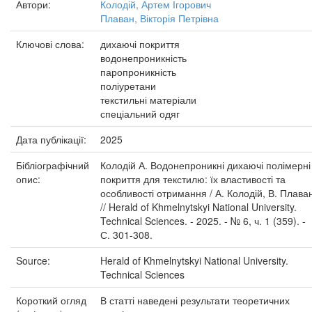
Автори:
Колодій, Артем Ігорович
Плаван, Вікторія Петрівна
Ключові слова:
дихаючі покриття
водонепроникність
паропроникність
поліуретани
текстильні матеріали
спеціальний одяг
Дата публікації:
2025
Бібліографічний
Колодій А. Водонепроникні дихаючі полімерні
опис:
покриття для текстилю: їх властивості та
особливості отримання / А. Колодій, В. Плава
// Herald of Khmelnytskyi National University.
Technical Sciences. - 2025. - № 6, ч. 1 (359). -
С. 301-308.
Source:
Herald of Khmelnytskyi National University.
Technical Sciences
Короткий огляд
В статті наведені результати теоретичних