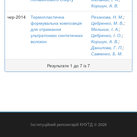
Коршун, А. В.
чер-2014
Термопластична
Резанова, Н. М.
;
формувальна композиція
Цебренко, М. В.
;
для отримання
Мельник, І. А.
;
ультратонких синтетичних
Цебренко, І. О.
;
волокон
Коршун, А. В.
;
Данилова, Г. П.
;
Савченко, Б. М.
Результати 1 до 7 із 7
Інституційний репозитарій КНУТД © 2026