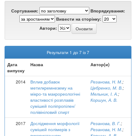
Сортування:
Впорядкування:
Вивести на сторінку:
Автори:
Результати 1 до 7 із 7
Дата
Назва
Автор(и)
випуску
2014
Вплив добавок
Резанова, Н. М.
;
метилкремнезему на
Цебренко, М. В.
;
мікро-та макрореологічні
Мельник, І. А.
;
властивості розплавів
Коршун, А. В.
сумішей поліпропілен/
полівініловий спирт
2017
Дослідження морфології
Резанова, В. Г.
;
сумішей полімерів з
Резанова, Н. М.
;
використанням
Коршун, А. В.