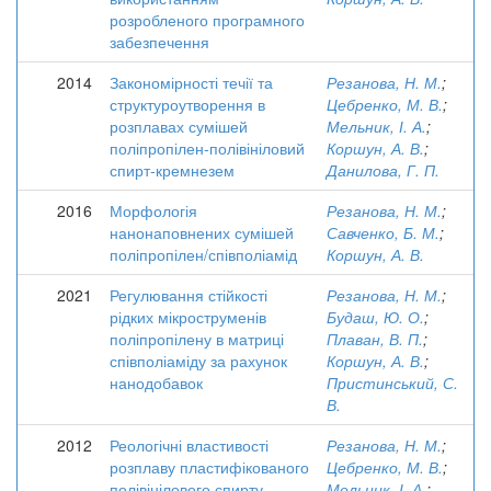
розробленого програмного
забезпечення
2014
Закономірності течії та
Резанова, Н. М.
;
структуроутворення в
Цебренко, М. В.
;
розплавах сумішей
Мельник, І. А.
;
поліпропілен-полівініловий
Коршун, А. В.
;
спирт-кремнезем
Данилова, Г. П.
2016
Морфологія
Резанова, Н. М.
;
нанонаповнених сумішей
Савченко, Б. М.
;
поліпропілен/співполіамід
Коршун, А. В.
2021
Регулювання стійкості
Резанова, Н. М.
;
рідких мікроструменів
Будаш, Ю. О.
;
поліпропілену в матриці
Плаван, В. П.
;
співполіаміду за рахунок
Коршун, А. В.
;
нанодобавок
Пристинський, С.
В.
2012
Реологічні властивості
Резанова, Н. М.
;
розплаву пластифікованого
Цебренко, М. В.
;
полівінілового спирту
Мельник, І. А.
;