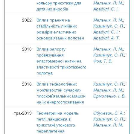
кольору трикотажу для
Мельник, Л. М.
;
дитячих виробів
Арабулі, С. І.
2022
Вплив прання на
Мельник, Л. М.
;
стабільність лінійних
Кизимчук, О. П.
;
розмірів еластичних
Арабулі, С. І.
;
основов’язаних полотен
Арабулі, А. Т.
2016
Вплив рапорту
Мельник, Л. М.
;
провязування
Кизимчук, О. П.
;
еластомерної нитки на
Фоя, Т. В.
властивості трикотажного
полотна
2016
Вплив технологічних
Кизимчук, О. П.
;
можливостей сучасних
Мельник, Л. М.
;
плосков’язальних машин
Єрмоленко, І. В.
на їх енергоспоживання
тра-2019
Геометрична модель
Обухевич, С. А.
;
петлі ланцюжка в
Кизимчук, О. П.
;
трикотажі утокового
Мельник, Л. М.
переплетення