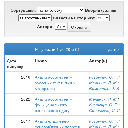
Сортування:
Впорядкування:
Вивести на сторінку:
Автори:
Результати 1 до 20 із 61
далі >
Дата
Назва
Автор(и)
випуску
2016
Аналіз асортименту
Кизимчук, О. П.
;
захисних текстильних
Мельник, Л. М.
;
матеріалів
Єрмоленко, І. В.
2022
Аналіз асортименту
Мельник, Л. М.
;
функціонального
Кизимчук, О. П.
;
спортивного одягу
Солопіхіна, С. С.
2017
Аналіз еластичних
Кизимчук, О. П.
;
основов’язаних полотен
Мельник, Л. М.
;