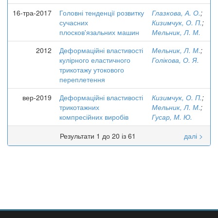
16-тра-2017
Головні тенденції розвитку
Глазкова, А. О.
;
сучасних
Кизимчук, О. П.
;
плосков'язальних машин
Мельник, Л. М.
2012
Деформаційні властивості
Мельник, Л. М.
;
кулірного еластичного
Голікова, О. Я.
трикотажу утокового
переплетення
вер-2019
Деформаційні властивості
Кизимчук, О. П.
;
трикотажних
Мельник, Л. М.
;
компресійних виробів
Гусар, М. Ю.
Результати 1 до 20 із 61
далі >