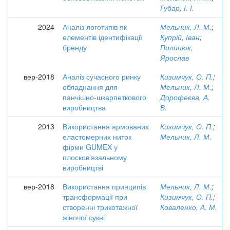
Губар, І. І.
2024
Аналіз логотипів як
Мельник, Л. М.
;
елементів ідентифікації
Купрій, Іван
;
бренду
Пилипюк,
Ярослав
вер-2018
Аналіз сучасного ринку
Кизимчук, О. П.
;
обладнання для
Мельник, Л. М.
;
панчішно-шкарпеткового
Дорофеєва, А.
виробництва
В.
2013
Використання армованих
Кизимчук, О. П.
;
еластомерних ниток
Мельник, Л. М.
фірми GUMEX у
плосков’язальному
виробництві
вер-2018
Використання принципів
Мельник, Л. М.
;
трансформації при
Кизимчук, О. П.
;
створенні трикотажної
Коваленко, А. М.
жіночої сукні