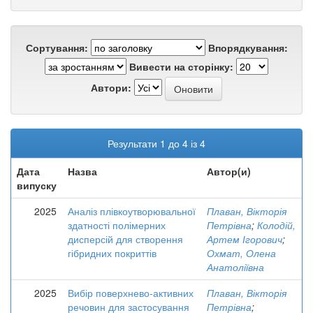
Сортування:
Впорядкування:
Вивести на сторінку:
Автори:
Результати 1 до 4 із 4
Дата
Назва
Автор(и)
випуску
2025
Аналіз плівкоутворювальної
Плаван, Вікторія
здатності полімерних
Петрівна
;
Колодій,
дисперсій для створення
Артем Ігорович
;
гібридних покриттів
Охмат, Олена
Анатоліївна
2025
Вибір поверхнево-активних
Плаван, Вікторія
речовин для застосування
Петрівна
;