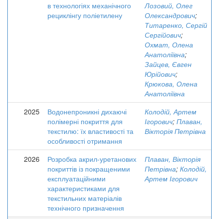
в технологіях механічного
Лозовий, Олег
рециклінгу поліетилену
Олександрович
;
Титаренко, Сергій
Сергійович
;
Охмат, Олена
Анатоліївна
;
Зайцев, Євген
Юрійович
;
Крюкова, Олена
Анатоліївна
2025
Водонепроникні дихаючі
Колодій, Артем
полімерні покриття для
Ігорович
;
Плаван,
текстилю: їх властивості та
Вікторія Петрівна
особливості отримання
2026
Розробка акрил-уретанових
Плаван, Вікторія
покриттів із покращеними
Петрівна
;
Колодій,
експлуатаційними
Артем Ігорович
характеристиками для
текстильних матеріалів
технічного призначення