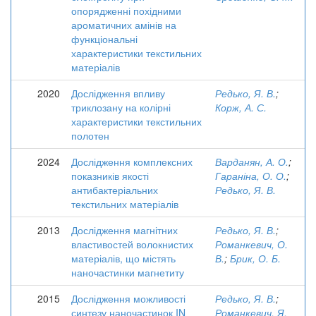
опорядженні похідними
ароматичних амінів на
функціональні
характеристики текстильних
матеріалів
2020
Дослідження впливу
Редько, Я. В.
;
триклозану на колірні
Корж, А. С.
характеристики текстильних
полотен
2024
Дослідження комплексних
Варданян, А. О.
;
показників якості
Гараніна, О. О.
;
антибактеріальних
Редько, Я. В.
текстильних матеріалів
2013
Дослідження магнітних
Редько, Я. В.
;
властивостей волокнистих
Романкевич, О.
матеріалів, що містять
В.
;
Брик, О. Б.
наночастинки магнетиту
2015
Дослідження можливості
Редько, Я. В.
;
синтезу наночастинок IN
Романкевич, Я.