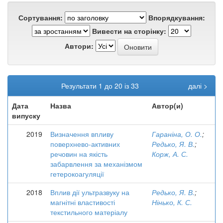
Сортування:
Впорядкування:
Вивести на сторінку:
Автори:
Результати 1 до 20 із 33
далі >
Дата
Назва
Автор(и)
випуску
2019
Визначення впливу
Гараніна, О. О.
;
поверхнево-активних
Редько, Я. В.
;
речовин на якість
Корж, А. С.
забарвлення за механізмом
гетерокоагуляції
2018
Вплив дії ультразвуку на
Редько, Я. В.
;
магнітні властивості
Нінько, К. С.
текстильного матеріалу