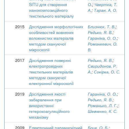
SITU для створення
О.
;
Чвертка, Т.
нанокомпозиційного
А.
;
Таран, А. О.
текстильного матеріалу
2015
Дослідження морфологічних
Близнюк, Т. В.
;
особливостей вовняних
Редько, Я. В.
;
волокнистих матеріалів
Гараніна, О. О.
;
методом скануючої
Романкевич, О.
мікроскопії
В.
2017
Дослідження поверхні
Редько, Я. В.
;
електропровідних
Свиридонов, Р.
текстильних матеріалів
А.
;
Сокірка, О. С.
методом скануючої
електронної мікроскопії
2019
Дослідження якості
Гараніна, О. О.
;
забарвлення при
Редько, Я. В.
;
використанні
Романько, Л. Г.
;
гетерокоагуляційного
Шевченко, К. С.
механізму
2009
Електронний парамагнітний
Брик, О. Б.
;