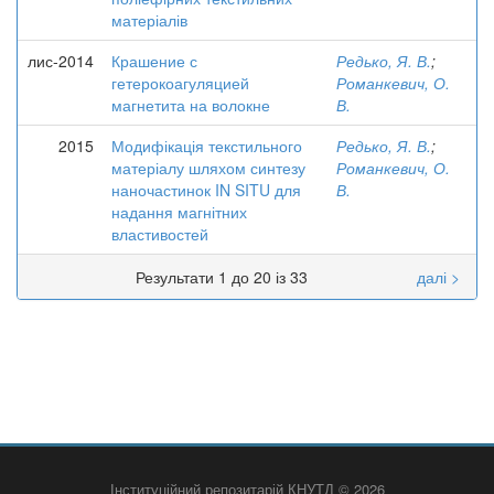
матеріалів
лис-2014
Крашение с
Редько, Я. В.
;
гетерокоагуляцией
Романкевич, О.
магнетита на волокне
В.
2015
Модифікація текстильного
Редько, Я. В.
;
матеріалу шляхом синтезу
Романкевич, О.
наночастинок IN SITU для
В.
надання магнітних
властивостей
Результати 1 до 20 із 33
далі >
Інституційний репозитарій КНУТД © 2026