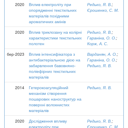
2020
Вплив електроліту при
Редько, Я. В.
;
опорядженні текстильних
Єрошенко, С. М.
матеріалів похідними
ароматичних амінів
2020
Вплив триклозану на колірні
Редько, Я. В.
;
характеристики текстильних
Гараніна, О. О.
;
полотен
Корж, А. С.
бер-2023
Вплив інтенсифікатора з
Варданян, А. О.
;
антибактеріальною дією на
Гараніна, О. О.
;
забарвлення бавовняно-
Редько, Я. В.
поліефірних текстильних
матеріалів
2014
Гетерокоагуляційний
Редько, Я. В.
механізм створення
пошарових наноструктур на
поверхні волокнистих
матеріалів
2020
Дослідження впливу
Редько, Я. В.
;
електроліту при
Єрошенко, С. М.