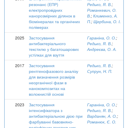
резонанс (ЕПР)
Редько, Я. В.
;
електропровідних
Романкевич, О.
нанорозмірних ділянок в
В.
;
Клименко, А.
біомінералах та органічних
П.
;
Щербина, О. І.
полімерах
2025
Застосування
Гараніна, О. О.
;
антибактеріального
Редько, Я. В.
;
текстилю у багатошарових
Андреєва, О. А.
устілках для взуття
2017
Застосування
Редько, Я. В.
;
рентгенофазового аналізу
Супрун, Н. П.
для визначення розмірів
неорганічної фази в
нанокомпозитах на
волокнистій основі
2023
Застосування
Гараніна, О. О.
;
інтенсифікатора з
Редько, Я. В.
;
антибактеріальною дією при
Варданян, А. О.
;
фарбуванні бавовняно-
Романюк, Є. О.
поліефірних текстильних