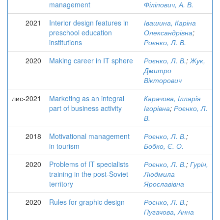
management
Філіпович, А. В.
2021
Interior design features in
Івашина, Каріна
preschool education
Олександрівна
;
institutions
Роєнко, Л. В.
2020
Making career in IT sphere
Роєнко, Л. В.
;
Жук,
Дмитро
Вікторович
лис-2021
Marketing as an integral
Карачова, Ілларія
part of business activity
Ігорівна
;
Роєнко, Л.
В.
2018
Motivational management
Роєнко, Л. В.
;
in tourism
Бобко, Є. О.
2020
Problems of IT specialists
Роєнко, Л. В.
;
Гурін,
training in the post-Soviet
Людмила
territory
Ярославівна
2020
Rules for graphic design
Роєнко, Л. В.
;
Пугачова, Анна