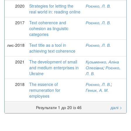
2020
Strategies for letting the
Роєнко, Л. В.
real world in: reading online
2017
Text coherence and
Роєнко, Л. В.
cohesion as linguistic
categories
лис-2018
Text title as a tool in
Роєнко, Л. В.
achieving text coherence
2021
The development of small
Кузьменко, Аліна
and medium enterprises in
Олегівна
;
Роєнко,
Ukraine
Л. В.
2018
The essence of
Роєнко, Л. В.
;
remuneration for
Геник, А. М.
employees
Результати 1 до 20 із 46
далі >