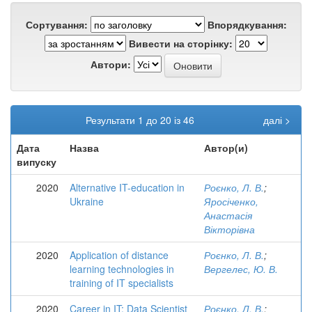
Сортування:
Впорядкування:
Вивести на сторінку:
Автори:
Результати 1 до 20 із 46
далі >
Дата
Назва
Автор(и)
випуску
2020
Alternative IT-education in
Роєнко, Л. В.
;
Ukraine
Яросіченко,
Анастасія
Вікторівна
2020
Application of distance
Роєнко, Л. В.
;
learning technologies in
Вергелес, Ю. В.
training of IT specialists
2020
Career in IT: Data Scientist
Роєнко, Л. В.
;