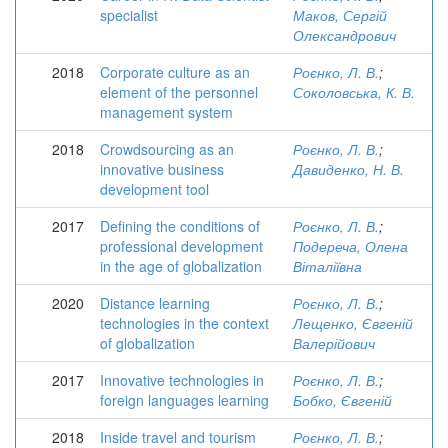
specialist
Маков, Сергій
Олександрович
2018
Corporate culture as an
Роєнко, Л. В.
;
element of the personnel
Соколовська, К. В.
management system
2018
Crowdsourcing as an
Роєнко, Л. В.
;
innovative business
Давиденко, Н. В.
development tool
2017
Defining the conditions of
Роєнко, Л. В.
;
professional development
Подереча, Олена
in the age of globalization
Віталіївна
2020
Distance learning
Роєнко, Л. В.
;
technologies in the context
Лещенко, Євгеній
of globalization
Валерійович
2017
Innovative technologies in
Роєнко, Л. В.
;
foreign languages learning
Бобко, Євгеній
2018
Inside travel and tourism
Роєнко, Л. В.
;