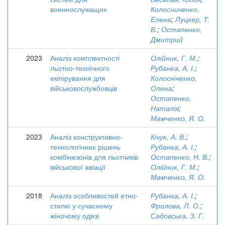
военнослужащих
Колосниченко,
Елена
;
Луцкер, Т.
В.
;
Остапенко,
Дмитрий
2023
Аналіз комплектності
Олійник, Г. М.
;
льотно-технічного
Рубанка, А. І.
;
екіпірування для
Колосніченко,
військовослужбовців
Олена
;
Остапенко,
Наталія
;
Мамченко, Я. О.
2023
Аналіз конструктивно-
Кічук, А. В.
;
технологічних рішень
Рубанка, А. І.
;
комбінезонів для льотчиків
Остапенко, Н. В.
;
військової авіації
Олійник, Г. М.
;
Мамченко, Я. О.
2018
Аналіз особливостей етно-
Рубанка, А. І.
;
стилю у сучасному
Фролова, Л. О.
;
жіночому одязі
Садовська, З. Г.