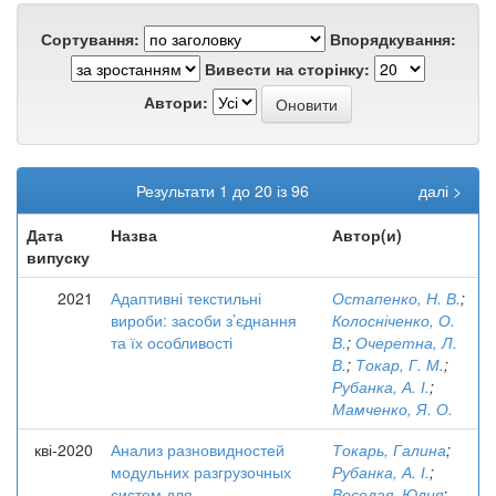
Сортування:
Впорядкування:
Вивести на сторінку:
Автори:
Результати 1 до 20 із 96
далі >
Дата
Назва
Автор(и)
випуску
2021
Адаптивні текстильні
Остапенко, Н. В.
;
вироби: засоби з’єднання
Колосніченко, О.
та їх особливості
В.
;
Очеретна, Л.
В.
;
Токар, Г. М.
;
Рубанка, А. І.
;
Мамченко, Я. О.
кві-2020
Анализ разновидностей
Токарь, Галина
;
модульних разгрузочных
Рубанка, А. І.
;
систем для
Веселая, Юлия
;