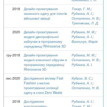
2018
Дизайн-проектування
Токар, Г. М.
;
захисного одягу для пілотів
Рубанка, А. І.
;
військової авіації
Остапенко, Н. В.
;
Третякова, Л. Д.
2020
Дизайн-проектування
Рубанка, М. М.
;
моделі двопрофільної
Рубанка, А. І.
;
каблучки в програмному
Винничук, Марія
середовищі Rhinoceros 3D
гру-2018
Дизайн-проектування
Рубанка, М. М.
;
моделі класичної обручки в
Остапенко, Н. В.
;
програмному середовищі
Рубанка, А. І.
Rhinoceros 3D
лис-2020
Дослідження впливу Fast
Кубрик, В. С.
;
Fashion з метою
Рубанка, А. І.
;
проектування колекції
Остапенко, Н. В.
одягу в стилі Zero Waste
2018
Дослідження
Рубанка, А. І.
;
конструктивно-
Токар, Г. М.
;