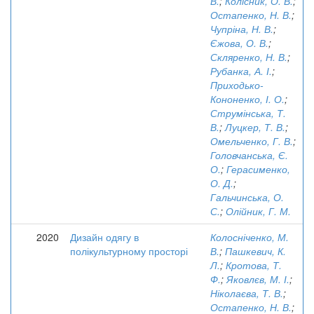
В.
;
Колісник, О. В.
;
Остапенко, Н. В.
;
Чупріна, Н. В.
;
Єжова, О. В.
;
Скляренко, Н. В.
;
Рубанка, А. І.
;
Приходько-
Кононенко, І. О.
;
Струмінська, Т.
В.
;
Луцкер, Т. В.
;
Омельченко, Г. В.
;
Головчанська, Є.
О.
;
Герасименко,
О. Д.
;
Гальчинська, О.
С.
;
Олійник, Г. М.
2020
Дизайн одягу в
Колосніченко, М.
полікультурному просторі
В.
;
Пашкевич, К.
Л.
;
Кротова, Т.
Ф.
;
Яковлєв, М. І.
;
Ніколаєва, Т. В.
;
Остапенко, Н. В.
;