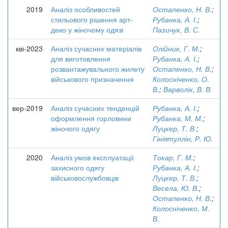
2019
Аналіз особливостей
Остапенко, Н. В.
;
стильового рішення арт-
Рубанка, А. І.
;
деко у жіночому одязі
Пазичук, В. С.
кві-2023
Аналіз сучасних матеріалів
Олійник, Г. М.
;
для виготовлення
Рубанка, А. І.
;
розвантажувального жилету
Остапенко, Н. В.
;
військового призначення
Колосніченко, О.
В.
;
Варволік, В. В.
вер-2019
Аналіз сучасних тенденцій
Рубанка, А. І.
;
оформлення горловини
Рубанка, М. М.
;
жіночого одягу
Луцкер, Т. В.
;
Гініятуллін, Р. Ю.
2020
Аналіз умов експлуатації
Токар, Г. М.
;
захисного одягу
Рубанка, А. І.
;
військовослужбовців
Луцкер, Т. В.
;
Весела, Ю. В.
;
Остапенко, Н. В.
;
Колосніченко, М.
В.