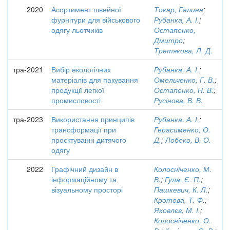
2020
Асортимент швейної
Токар, Галина
;
фурнітури для військового
Рубанка, А. І.
;
одягу льотчиків
Остапенко,
Дмитро
;
Третякова, Л. Д.
тра-2021
Вибір екологічних
Рубанка, А. І.
;
матеріалів для пакування
Омельченко, Г. В.
;
продукції легкої
Остапенко, Н. В.
;
промисловості
Русінова, В. В.
тра-2023
Використання принципів
Рубанка, А. І.
;
трансформації при
Герасименко, О.
проєктуванні дитячого
Д.
;
Лобеко, В. О.
одягу
2022
Графічний дизайн в
Колосніченко, М.
інформаційному та
В.
;
Гула, Є. П.
;
візуальному просторі
Пашкевич, К. Л.
;
Кротова, Т. Ф.
;
Яковлєв, М. І.
;
Колосніченко, О.