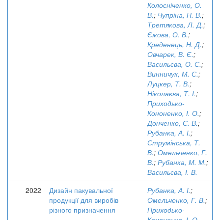
Колосніченко, О.
В.
;
Чупріна, Н. В.
;
Третякова, Л. Д.
;
Єжова, О. В.
;
Креденець, Н. Д.
;
Овчарек, В. Є.
;
Васильєва, О. С.
;
Винничук, М. С.
;
Луцкер, Т. В.
;
Ніколаєва, Т. І.
;
Приходько-
Кононенко, І. О.
;
Донченко, С. В.
;
Рубанка, А. І.
;
Струмінська, Т.
В.
;
Омельченко, Г.
В.
;
Рубанка, М. М.
;
Васильєва, І. В.
2022
Дизайн пакувальної
Рубанка, А. І.
;
продукції для виробів
Омельченко, Г. В.
;
різного призначення
Приходько-
Кононенко, І. О.