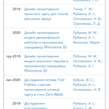
2018
Дизайн-проектування
Токар, Г. М.
;
захисного одягу для пілотів
Рубанка, А. І.
;
військової авіації
Остапенко, Н. В.
;
Третякова, Л. Д.
2020
Дизайн-проектування
Рубанка, М. М.
;
моделі двопрофільної
Рубанка, А. І.
;
каблучки в програмному
Винничук, Марія
середовищі Rhinoceros 3D
гру-2018
Дизайн-проектування
Рубанка, М. М.
;
моделі класичної обручки в
Остапенко, Н. В.
;
програмному середовищі
Рубанка, А. І.
Rhinoceros 3D
лис-2020
Дослідження впливу Fast
Кубрик, В. С.
;
Fashion з метою
Рубанка, А. І.
;
проектування колекції
Остапенко, Н. В.
одягу в стилі Zero Waste
2018
Дослідження
Рубанка, А. І.
;
конструктивно-
Токар, Г. М.
;