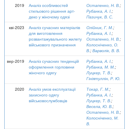
2019
Аналіз особливостей
Остапенко, Н. В.
;
стильового рішення арт-
Рубанка, А. І.
;
деко у жіночому одязі
Пазичук, В. С.
кві-2023
Аналіз сучасних матеріалів
Олійник, Г. М.
;
для виготовлення
Рубанка, А. І.
;
розвантажувального жилету
Остапенко, Н. В.
;
військового призначення
Колосніченко, О.
В.
;
Варволік, В. В.
вер-2019
Аналіз сучасних тенденцій
Рубанка, А. І.
;
оформлення горловини
Рубанка, М. М.
;
жіночого одягу
Луцкер, Т. В.
;
Гініятуллін, Р. Ю.
2020
Аналіз умов експлуатації
Токар, Г. М.
;
захисного одягу
Рубанка, А. І.
;
військовослужбовців
Луцкер, Т. В.
;
Весела, Ю. В.
;
Остапенко, Н. В.
;
Колосніченко, М.
В.