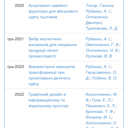
2020
Асортимент швейної
Токар, Галина
;
фурнітури для військового
Рубанка, А. І.
;
одягу льотчиків
Остапенко,
Дмитро
;
Третякова, Л. Д.
тра-2021
Вибір екологічних
Рубанка, А. І.
;
матеріалів для пакування
Омельченко, Г. В.
;
продукції легкої
Остапенко, Н. В.
;
промисловості
Русінова, В. В.
тра-2023
Використання принципів
Рубанка, А. І.
;
трансформації при
Герасименко, О.
проєктуванні дитячого
Д.
;
Лобеко, В. О.
одягу
2022
Графічний дизайн в
Колосніченко, М.
інформаційному та
В.
;
Гула, Є. П.
;
візуальному просторі
Пашкевич, К. Л.
;
Кротова, Т. Ф.
;
Яковлєв, М. І.
;
Колосніченко, О.