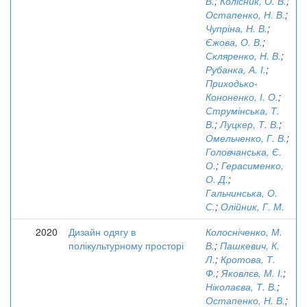
В.
;
Колісник, О. В.
;
Остапенко, Н. В.
;
Чупріна, Н. В.
;
Єжова, О. В.
;
Скляренко, Н. В.
;
Рубанка, А. І.
;
Приходько-
Кононенко, І. О.
;
Струмінська, Т.
В.
;
Луцкер, Т. В.
;
Омельченко, Г. В.
;
Головчанська, Є.
О.
;
Герасименко,
О. Д.
;
Гальчинська, О.
С.
;
Олійник, Г. М.
2020
Дизайн одягу в
Колосніченко, М.
полікультурному просторі
В.
;
Пашкевич, К.
Л.
;
Кротова, Т.
Ф.
;
Яковлєв, М. І.
;
Ніколаєва, Т. В.
;
Остапенко, Н. В.
;