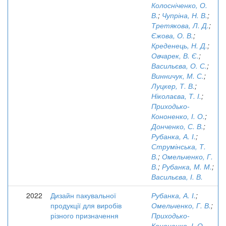
Колосніченко, О.
В.
;
Чупріна, Н. В.
;
Третякова, Л. Д.
;
Єжова, О. В.
;
Креденець, Н. Д.
;
Овчарек, В. Є.
;
Васильєва, О. С.
;
Винничук, М. С.
;
Луцкер, Т. В.
;
Ніколаєва, Т. І.
;
Приходько-
Кононенко, І. О.
;
Донченко, С. В.
;
Рубанка, А. І.
;
Струмінська, Т.
В.
;
Омельченко, Г.
В.
;
Рубанка, М. М.
;
Васильєва, І. В.
2022
Дизайн пакувальної
Рубанка, А. І.
;
продукції для виробів
Омельченко, Г. В.
;
різного призначення
Приходько-
Кононенко, І. О.