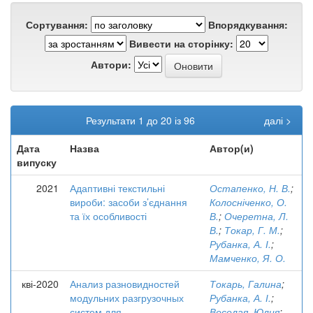
Сортування:
Впорядкування:
Вивести на сторінку:
Автори:
Результати 1 до 20 із 96
далі >
Дата
Назва
Автор(и)
випуску
2021
Адаптивні текстильні
Остапенко, Н. В.
;
вироби: засоби з’єднання
Колосніченко, О.
та їх особливості
В.
;
Очеретна, Л.
В.
;
Токар, Г. М.
;
Рубанка, А. І.
;
Мамченко, Я. О.
кві-2020
Анализ разновидностей
Токарь, Галина
;
модульних разгрузочных
Рубанка, А. І.
;
систем для
Веселая, Юлия
;