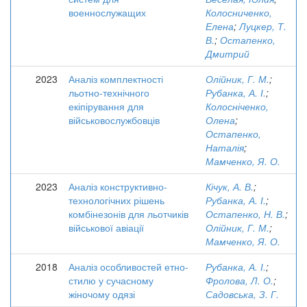
военнослужащих
Колосниченко,
Елена
;
Луцкер, Т.
В.
;
Остапенко,
Дмитрий
2023
Аналіз комплектності
Олійник, Г. М.
;
льотно-технічного
Рубанка, А. І.
;
екіпірування для
Колосніченко,
військовослужбовців
Олена
;
Остапенко,
Наталія
;
Мамченко, Я. О.
2023
Аналіз конструктивно-
Кічук, А. В.
;
технологічних рішень
Рубанка, А. І.
;
комбінезонів для льотчиків
Остапенко, Н. В.
;
військової авіації
Олійник, Г. М.
;
Мамченко, Я. О.
2018
Аналіз особливостей етно-
Рубанка, А. І.
;
стилю у сучасному
Фролова, Л. О.
;
жіночому одязі
Садовська, З. Г.