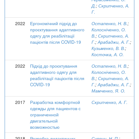
Д.
;
Скрипченко, А.
Г.
2022
Ергономічний підхід до
Остапенко, Н. В.
;
проєктування адаптивного
Колосніченко, О.
одягу для реабілітації
В.
;
Скрипченко, А.
пацієнтів після COVID-19
Г.
;
Арабаджи, А. Г.
;
Кузьменко, В. В.
;
Косточка, А. О.
2022
Підхід до проєктування
Остапенко, Н. В.
;
адаптивного одягу для
Колосніченко, О.
реабілітації пацієнтів після
В.
;
Скрипченко, А.
COVID-19
Г.
;
Арабаджи, А. Г.
;
Мамченко, Я. О.
2017
Разработка комфортной
Скрипченко, А. Г.
одежды для пациентов с
ограниченной
двигательной
возможностью
2018
Розробка дидактичних
Супрун, Н. П.
;