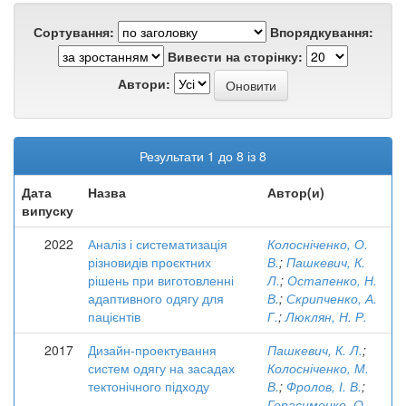
Сортування:
Впорядкування:
Вивести на сторінку:
Автори:
Результати 1 до 8 із 8
Дата
Назва
Автор(и)
випуску
2022
Аналіз і систематизація
Колосніченко, О.
різновидів проєктних
В.
;
Пашкевич, К.
рішень при виготовленні
Л.
;
Остапенко, Н.
адаптивного одягу для
В.
;
Скрипченко, А.
пацієнтів
Г.
;
Люклян, Н. Р.
2017
Дизайн-проектування
Пашкевич, К. Л.
;
систем одягу на засадах
Колосніченко, М.
тектонічного підходу
В.
;
Фролов, І. В.
;
Герасименко, О.