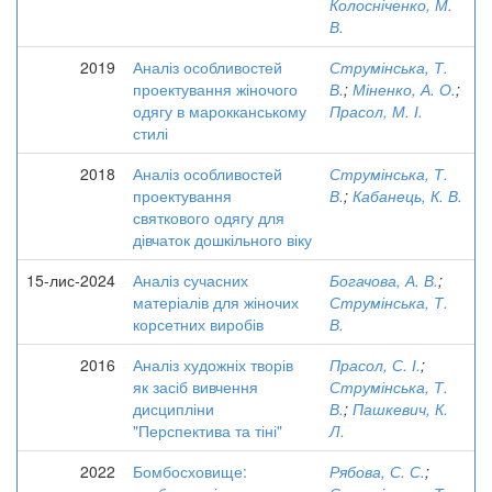
Колосніченко, М.
В.
2019
Аналіз особливостей
Струмінська, Т.
проектування жіночого
В.
;
Міненко, А. О.
;
одягу в марокканському
Прасол, М. І.
стилі
2018
Аналіз особливостей
Струмінська, Т.
проектування
В.
;
Кабанець, К. В.
святкового одягу для
дівчаток дошкільного віку
15-лис-2024
Аналіз сучасних
Богачова, А. В.
;
матеріалів для жіночих
Струмінська, Т.
корсетних виробів
В.
2016
Аналіз художніх творів
Прасол, С. І.
;
як засіб вивчення
Струмінська, Т.
дисципліни
В.
;
Пашкевич, К.
"Перспектива та тіні"
Л.
2022
Бомбосховище:
Рябова, С. С.
;