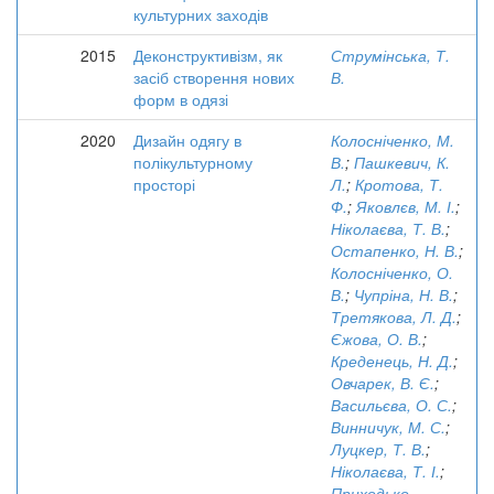
культурних заходів
2015
Деконструктивізм, як
Струмінська, Т.
засіб створення нових
В.
форм в одязі
2020
Дизайн одягу в
Колосніченко, М.
полікультурному
В.
;
Пашкевич, К.
просторі
Л.
;
Кротова, Т.
Ф.
;
Яковлєв, М. І.
;
Ніколаєва, Т. В.
;
Остапенко, Н. В.
;
Колосніченко, О.
В.
;
Чупріна, Н. В.
;
Третякова, Л. Д.
;
Єжова, О. В.
;
Креденець, Н. Д.
;
Овчарек, В. Є.
;
Васильєва, О. С.
;
Винничук, М. С.
;
Луцкер, Т. В.
;
Ніколаєва, Т. І.
;
Приходько-