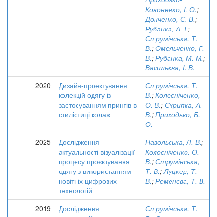
Кононенко, І. О.
;
Донченко, С. В.
;
Рубанка, А. І.
;
Струмінська, Т.
В.
;
Омельченко, Г.
В.
;
Рубанка, М. М.
;
Васильєва, І. В.
2020
Дизайн-проектування
Струмінська, Т.
колекцій одягу із
В.
;
Колосніченко,
застосуванням принтів в
О. В.
;
Скрипка, А.
стилістиці колаж
В.
;
Приходько, Б.
О.
2025
Дослідження
Навольська, Л. В.
;
актуальності візуалізації
Колосніченко, О.
процесу проєктування
В.
;
Струмінська,
одягу з використанням
Т. В.
;
Луцкер, Т.
новітніх цифрових
В.
;
Ременєва, Т. В.
технологій
2019
Дослідження
Струмінська, Т.