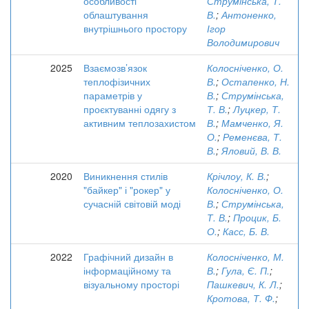
особливості
Струмінська, Т.
облаштування
В.
;
Антоненко,
внутрішнього простору
Ігор
Володимирович
2025
Взаємозв’язок
Колосніченко, О.
теплофізичних
В.
;
Остапенко, Н.
параметрів у
В.
;
Струмінська,
проєктуванні одягу з
Т. В.
;
Луцкер, Т.
активним теплозахистом
В.
;
Мамченко, Я.
О.
;
Ременєва, Т.
В.
;
Яловий, В. В.
2020
Виникнення стилів
Крічлоу, К. В.
;
"байкер" і "рокер" у
Колосніченко, О.
сучасній світовій моді
В.
;
Струмінська,
Т. В.
;
Процик, Б.
О.
;
Касс, Б. В.
2022
Графічний дизайн в
Колосніченко, М.
інформаційному та
В.
;
Гула, Є. П.
;
візуальному просторі
Пашкевич, К. Л.
;
Кротова, Т. Ф.
;