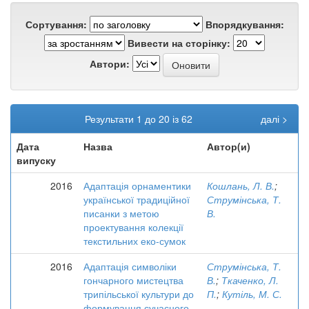
Сортування:
Впорядкування:
Вивести на сторінку:
Автори:
Результати 1 до 20 із 62
далі >
Дата
Назва
Автор(и)
випуску
2016
Адаптація орнаментики
Кошлань, Л. В.
;
української традиційної
Струмінська, Т.
писанки з метою
В.
проектування колекції
текстильних еко-сумок
2016
Адаптація символіки
Струмінська, Т.
гончарного мистецтва
В.
;
Ткаченко, Л.
трипільської культури до
П.
;
Кутіль, М. С.
формування сучасного