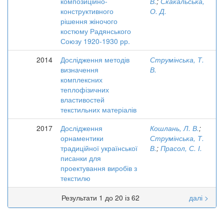
композиційно-
В.
;
Скакальська,
конструктивного
О. Д.
рішення жіночого
костюму Радянського
Союзу 1920-1930 рр.
2014
Дослідження методів
Струмінська, Т.
визначення
В.
комплексних
теплофізичних
властивостей
текстильних матеріалів
2017
Дослідження
Кошлань, Л. В.
;
орнаментики
Струмінська, Т.
традиційної української
В.
;
Прасол, С. І.
писанки для
проектування виробів з
текстилю
Результати 1 до 20 із 62
далі >