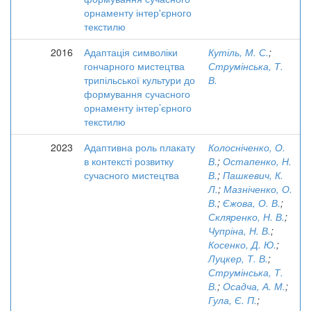
орнаменту інтер'єрного
текстилю
2016
Адаптація символіки
Кутіль, М. С.
;
гончарного мистецтва
Струмінська, Т.
трипільської культури до
В.
формування сучасного
орнаменту інтер’єрного
текстилю
2023
Адаптивна роль плакату
Колосніченко, О.
в контексті розвитку
В.
;
Остапенко, Н.
сучасного мистецтва
В.
;
Пашкевич, К.
Л.
;
Мазніченко, О.
В.
;
Єжова, О. В.
;
Скляренко, Н. В.
;
Чупріна, Н. В.
;
Косенко, Д. Ю.
;
Луцкер, Т. В.
;
Струмінська, Т.
В.
;
Осадча, А. М.
;
Гула, Є. П.
;