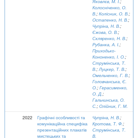
Яковлєв, М. І.
;
Колосніченко, О.
В.
;
Колісник, О. В.
;
Остапенко, Н. В.
;
Чупріна, Н. В.
;
Єжова, О. В.
;
Скляренко, Н. В.
;
Рубанка, А. І.
;
Приходько-
Кононенко, І. О.
;
Струмінська, Т.
В.
;
Луцкер, Т. В.
;
Омельченко, Г. В.
;
Головчанська, Є.
О.
;
Герасименко,
О. Д.
;
Гальчинська, О.
С.
;
Олійник, Г. М.
2022
Графічні особливості та
Чупріна, Н. В.
;
комунікаційна специфіка
Кротова, Т. Ф.
;
презентаційних плакатів
Струмінська, Т.
мистецьких та
В.