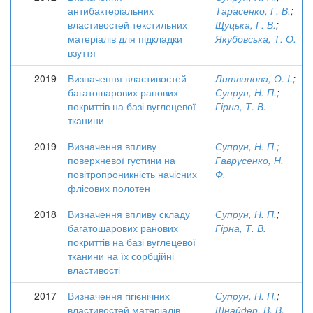
антибактеріальних
Тарасенко, Г. В.
;
властивостей текстильних
Щуцька, Г. В.
;
матеріалів для підкладки
Якубовська, Т. О.
взуття
2019
Визначення властивостей
Литвинова, О. І.
;
багатошарових ранових
Супрун, Н. П.
;
покриттів на базі вуглецевої
Гірна, Т. В.
тканини
2019
Визначення впливу
Супрун, Н. П.
;
поверхневої густини на
Гаврусенко, Н.
повітропроникність начісних
Ф.
флісових полотен
2018
Визначення впливу складу
Супрун, Н. П.
;
багатошарових ранових
Гірна, Т. В.
покриттів на базі вуглецевої
тканини на їх сорбційні
властивості
2017
Визначення гігієнічних
Супрун, Н. П.
;
властивостей матеріалів
Шнайдер, В. В.