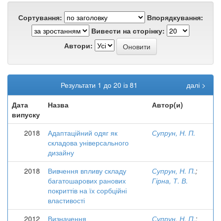
Сортування:
Впорядкування:
Вивести на сторінку:
Автори:
Результати 1 до 20 із 81
далі >
Дата
Назва
Автор(и)
випуску
2018
Адаптаційний одяг як
Супрун, Н. П.
складова універсального
дизайну
2018
Вивчення впливу складу
Супрун, Н. П.
;
багатошарових ранових
Гірна, Т. В.
покриттів на їх сорбційні
властивості
2012
Визначення
Супрун, Н. П.
;