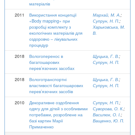
матеріалів
2011
Використання концепції
Мархай, М. А.
;
«Body mapping» при
Супрун, Н. П.
;
розробці комплекту з
Харьковська, М.
екологічних матеріалів для
В.
оздоровчо – лікувальних
процедур
2018
Вологоперенос в
Щуцька, Г. В.
;
багатошарових
Супрун, Н. П.
перев’язочних засобах
2018
Вологотранспортні
Щуцька, Г. В.
;
властивості багатошарових
Супрун, Н. П.
перев’язочних засобів
2010
Декоративне оздоблення
Супрун, Н. П.
;
одягу для дітей з особливими
Суворова, О. К.
;
потребами, розроблене на
Василюк, О. І.
;
базі картин Марії
Ващенко, Ю. П.
Примаченко