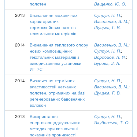
полотен
Ващенко, Ю. О.
2013
Визначення механічних
Супрун, Н. П.
;
характеристик
Василенко, В. М.
;
термоклейових пакетів
Шуцька, Г. В.
текстильних матеріалів
2014
Визначення теплового опору
Василенко, В. М.
;
нових композиційних
Супрун, Н. П.
;
текстильних матеріалів з
Воробйов, Л. Й.
;
використанням установки
Бурова, З. А.
ИТ-7С
2014
Визначення термічних
Супрун, Н. П.
;
властивостей нетканих
Василенко, В. М.
;
полотен, отриманих на базі
Щуцька, Г. В.
регенерованих бавовняних
волокон
2013
Використання
Супрун, Н. П.
;
енергозаощаджувальних
Якубовська, Т. О.
методик при визначенні
показників проникності