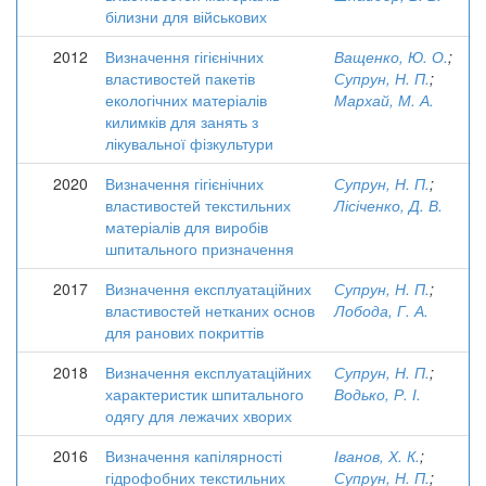
білизни для військових
2012
Визначення гігієнічних
Ващенко, Ю. О.
;
властивостей пакетів
Супрун, Н. П.
;
екологічних матеріалів
Мархай, М. А.
килимків для занять з
лікувальної фізкультури
2020
Визначення гігієнічних
Супрун, Н. П.
;
властивостей текстильних
Лісіченко, Д. В.
матеріалів для виробів
шпитального призначення
2017
Визначення експлуатаційних
Супрун, Н. П.
;
властивостей нетканих основ
Лобода, Г. А.
для ранових покриттів
2018
Визначення експлуатаційних
Супрун, Н. П.
;
характеристик шпитального
Водько, Р. І.
одягу для лежачих хворих
2016
Визначення капілярності
Іванов, Х. К.
;
гідрофобних текстильних
Супрун, Н. П.
;