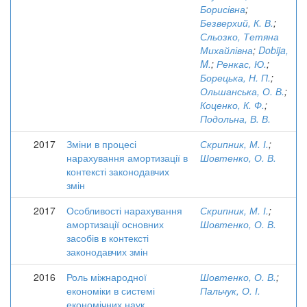
Борисівна
;
Безверхий, К. В.
;
Сльозко, Тетяна
Михайлівна
;
Dobija,
M.
;
Ренкас, Ю.
;
Борецька, Н. П.
;
Ольшанська, О. В.
;
Коценко, К. Ф.
;
Подольна, В. В.
2017
Зміни в процесі
Скрипник, М. І.
;
нарахування амортизації в
Шовтенко, О. В.
контексті законодавчих
змін
2017
Особливості нарахування
Скрипник, М. І.
;
амортизації основних
Шовтенко, О. В.
засобів в контексті
законодавчих змін
2016
Роль міжнародної
Шовтенко, О. В.
;
економіки в системі
Пальчук, О. І.
економічних наук