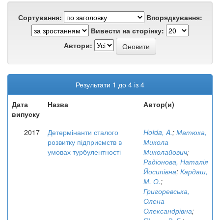
Сортування:
Впорядкування:
Вивести на сторінку:
Автори:
Результати 1 до 4 із 4
Дата
Назва
Автор(и)
випуску
2017
Детермінанти сталого
Hołda, A.
;
Матюха,
розвитку підприємств в
Микола
умовах турбулентності
Миколайович
;
Радіонова, Наталія
Йосипівна
;
Кардаш,
М. О.
;
Григоревська,
Олена
Олександрівна
;