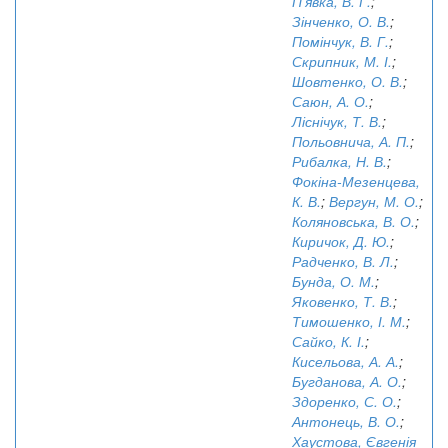
П'явка, В. Г.
;
Зінченко, О. В.
;
Помінчук, В. Г.
;
Скрипник, М. І.
;
Шовтенко, О. В.
;
Саюн, А. О.
;
Ліснічук, Т. В.
;
Польовнича, А. П.
;
Рибалка, Н. В.
;
Фокіна-Мезенцева,
К. В.
;
Вергун, М. О.
;
Коляновська, В. О.
;
Киричок, Д. Ю.
;
Радченко, В. Л.
;
Бунда, О. М.
;
Яковенко, Т. В.
;
Тимошенко, І. М.
;
Сайко, К. І.
;
Кисельова, А. А.
;
Бугданова, А. О.
;
Здоренко, С. О.
;
Антонець, В. О.
;
Хаустова, Євгенія