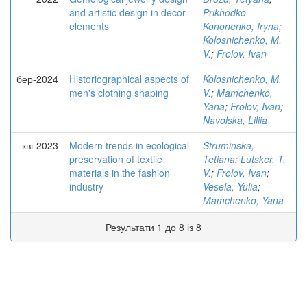
and artistic design in decor
Prikhodko-
elements
Kononenko, Iryna
;
Kolosnichenko, M.
V.
;
Frolov, Ivan
бер-2024
Historiographical aspects of
Kolosnichenko, M.
men's clothing shaping
V.
;
Mamchenko,
Yana
;
Frolov, Ivan
;
Navolska, Liliia
кві-2023
Modern trends in ecological
Struminska,
preservation of textile
Tetiana
;
Lutsker, T.
materials in the fashion
V.
;
Frolov, Ivan
;
industry
Vesela, Yulia
;
Mamchenko, Yana
Результати 1 до 8 із 8