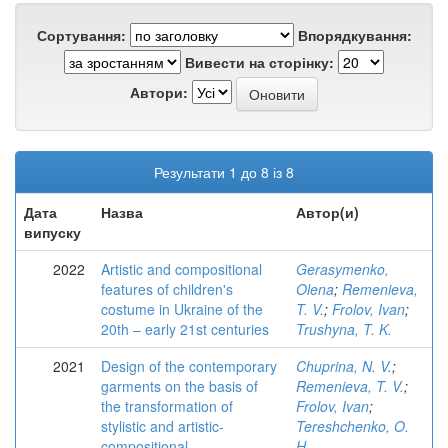
Сортування:
Впорядкування:
Вивести на сторінку:
Автори:
Результати 1 до 8 із 8
Дата
Назва
Автор(и)
випуску
2022
Artistic and compositional
Gerasymenko,
features of children's
Olena
;
Remenieva,
costume in Ukraine of the
T. V.
;
Frolov, Ivan
;
20th – early 21st centuries
Trushyna, T. K.
2021
Design of the contemporary
Chuprina, N. V.
;
garments on the basis of
Remenieva, T. V.
;
the transformation of
Frolov, Ivan
;
stylistic and artistic-
Tereshchenko, O.
compositional
H.