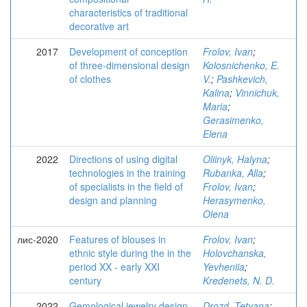
characteristics of traditional
decorative art
2017
Development of conception
Frolov, Ivan
;
of three-dimensional design
Kolosnichenko, E.
of clothes
V.
;
Pashkevich,
Kalina
;
Vinnichuk,
Maria
;
Gerasimenko,
Elena
2022
Directions of using digital
Oliinyk, Halyna
;
technologies in the training
Rubanka, Alla
;
of specialists in the field of
Frolov, Ivan
;
design and planning
Herasymenko,
Olena
лис-2020
Features of blouses in
Frolov, Ivan
;
ethnic style during the in the
Holovchanska,
period XX - early XXI
Yevheniia
;
century
Kredenets, N. D.
2022
Gemological jewelry design
Drozd, Tetyana
;