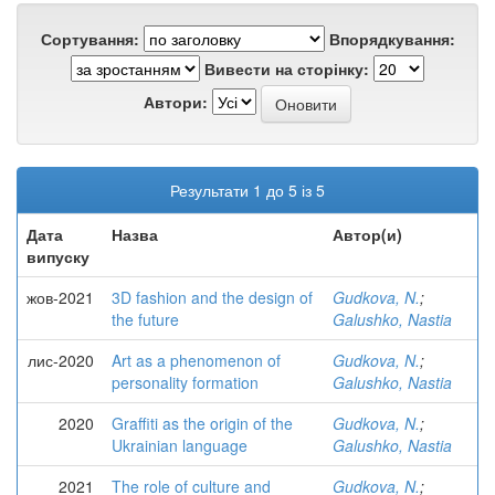
Сортування:
Впорядкування:
Вивести на сторінку:
Автори:
Результати 1 до 5 із 5
Дата
Назва
Автор(и)
випуску
жов-2021
3D fashion and the design of
Gudkova, N.
;
the future
Galushko, Nastia
лис-2020
Art as a phenomenon of
Gudkova, N.
;
personality formation
Galushko, Nastia
2020
Graffiti as the origin of the
Gudkova, N.
;
Ukrainian language
Galushko, Nastia
2021
The role of culture and
Gudkova, N.
;