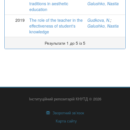
traditions in aesthetic
Galushko, Nastia
education
2019
The role of the teacher in the
Gudkova, N.
;
effectiveness of student's
Galushko, Nastia
knowledge
Результати 1 до 5 із 5
Інституційний репозитарій КНУТД © 2026
Зворотний зв’язок
Карта сайту