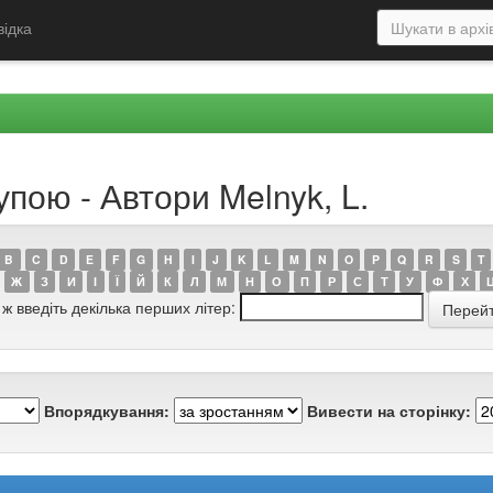
відка
упою - Автори Melnyk, L.
B
C
D
E
F
G
H
I
J
K
L
M
N
O
P
Q
R
S
T
Ж
З
И
І
Ї
Й
К
Л
М
Н
О
П
Р
С
Т
У
Ф
Х
 ж введіть декілька перших літер:
Впорядкування:
Вивести на сторінку: