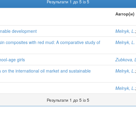
Результати 1 до 5 із 5
Автор(и)
tainable development
Melnyk, L.
sin composites with red mud: A comparative study of
Melnyk, L.
ool-age girls
Zubkova, 
s on the international oil market and sustainable
Melnyk, L.
Melnyk, L.
Результати 1 до 5 із 5