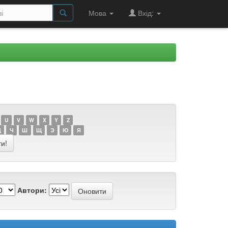
Мова
Вхід:
U
V
W
X
Y
Z
Ц
Ч
Ш
Щ
Э
Ю
Я
Автори: