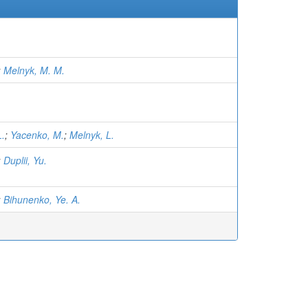
;
Melnyk, M. M.
L.
;
Yacenko, M.
;
Melnyk, L.
;
Duplii, Yu.
;
Bihunenko, Ye. A.