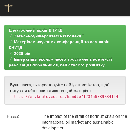
Skip
navigation
Електронний архів КНУТД
Загальноуніверситетські колекції
Матеріали наукових конференцій та семінарів
КНУТД
2026 рік
Імперативи економічного зростання в контексті
реалізації Глобальних цілей сталого розвитку
Будь ласка, використовуйте цей ідентифікатор, щоб
цитувати або посилатися на цей матеріал:
https://er.knutd.edu.ua/handle/123456789/34194
Назва:
The impact of the strait of hormuz crisis on the
international oil market and sustainable
development