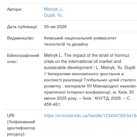
Автори:
Melnyk, L.
Duplii, Yu.
Дата публікації:
30-кві-2026
Видавництво:
Київський національний університет
технологій та дизайну
Бібліографічний
Melnyk L. The impact of the strait of hormuz
опис:
crisis on the international oil market and
sustainable development / L. Melnyk, Yu. Duplii
// Імперативи економічного зростання в
контексті реалізації Глобальних цілей сталого
розвитку : матеріали VІІ Міжнародної науково
практичної Інтернет-конференції, м. Київ, 30
квітня 2025 року. – Київ : КНУТД, 2026. – С.
459-461.
URI
https://er.knutd.edu.ua/handle/123456789/3419
(Уніфікований
ідентифікатор
ресурсу):