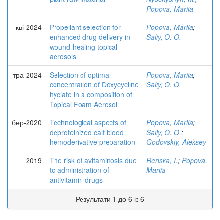
Popova, Mariia
кві-2024
Propellant selection for
Popova, Mariia
;
enhanced drug delivery in
Saliy, O. O.
wound-healing topical
aerosols
тра-2024
Selection of optimal
Popova, Mariia
;
concentration of Doxycycline
Saliy, O. O.
hyclate in a composition of
Topical Foam Aerosol
бер-2020
Technological aspects of
Popova, Mariia
;
deproteinized calf blood
Saliy, O. O.
;
hemoderivative preparation
Godovskiy, Aleksey
2019
The risk of avitaminosis due
Renska, I.
;
Popova,
to administration of
Mariia
antivitamin drugs
Результати 1 до 6 із 6