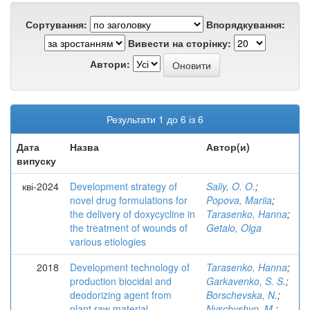
Сортування:
Впорядкування:
Вивести на сторінку:
Автори:
Результати 1 до 6 із 6
Дата
Назва
Автор(и)
випуску
кві-2024
Development strategy of
Saliy, O. O.
;
novel drug formulations for
Popova, Mariia
;
the delivery of doxycycline in
Tarasenko, Hanna
;
the treatment of wounds of
Getalo, Olga
various etiologies
2018
Development technology of
Tarasenko, Hanna
;
production biocidal and
Garkavenko, S. S.
;
deodorizing agent from
Borschevska, N.
;
plant raw material
Nyschyshyn, M.
;