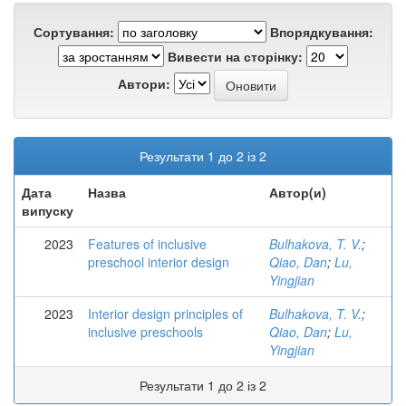
Сортування:
Впорядкування:
Вивести на сторінку:
Автори:
Результати 1 до 2 із 2
Дата
Назва
Автор(и)
випуску
2023
Features of inclusive
Bulhakova, T. V.
;
preschool interior design
Qiao, Dan
;
Lu,
Yingjian
2023
Interior design principles of
Bulhakova, T. V.
;
inclusive preschools
Qiao, Dan
;
Lu,
Yingjian
Результати 1 до 2 із 2