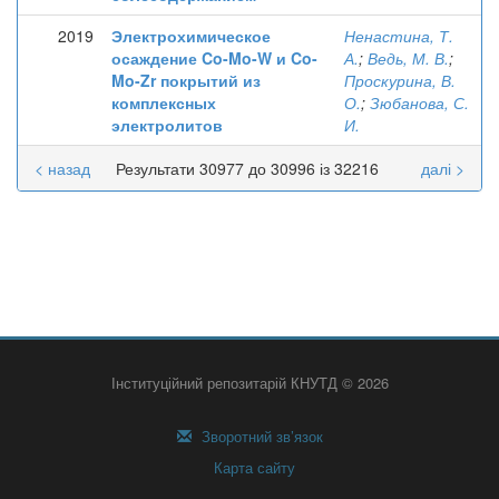
2019
Электрохимическое
Ненастина, Т.
осаждение Co-Mo-W и Co-
А.
;
Ведь, М. В.
;
Mo-Zr покрытий из
Проскурина, В.
комплексных
О.
;
Зюбанова, С.
электролитов
И.
< назад
Результати 30977 до 30996 із 32216
далі >
Інституційний репозитарій КНУТД © 2026
Зворотний зв’язок
Карта сайту