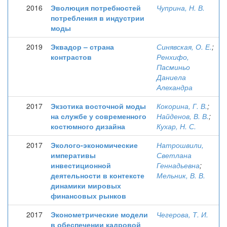
2016
Эволюция потребностей
Чуприна, Н. В.
потребления в индустрии
моды
2019
Эквадор – страна
Синявская, О. Е.
;
контрастов
Ренхифо,
Пасминьо
Даниела
Алехандра
2017
Экзотика восточной моды
Кокорина, Г. В.
;
на службе у современного
Найденов, В. В.
;
костюмного дизайна
Кухар, Н. С.
2017
Эколого-экономические
Натрошвили,
императивы
Светлана
инвестиционной
Геннадьевна
;
деятельности в контексте
Мельник, В. В.
динамики мировых
финансовых рынков
2017
Эконометрические модели
Чегерова, Т. И.
в обеспечении кадровой