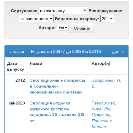
Сортування:
Впорядкування:
Вивести на сторінку:
Автори:
< назад
Результати 30977 до 30996 із 32216
далі >
Дата
Назва
Автор(и)
випуску
2012
Эволюционные процессы
Захарченко, П.
в социально-
В.
экономических системах
кві-2020
Эволюция отделки
Твердохлеб,
мужского костюма
Анна
;
Лю,
середины XX – начала XXI
Цзянсинь
;
ст.
Пашкевич,
Калина