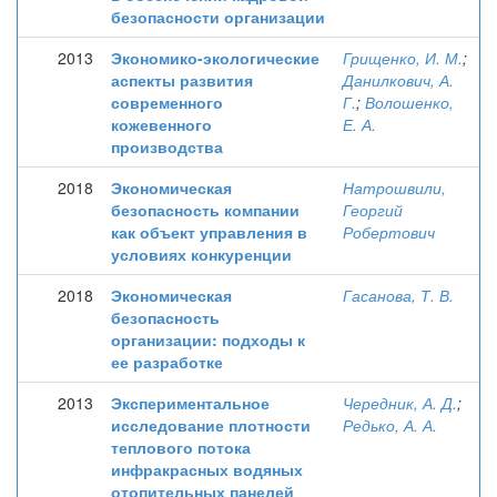
безопасности организации
2013
Экономико-экологические
Грищенко, И. М.
;
аспекты развития
Данилкович, А.
современного
Г.
;
Волошенко,
кожевенного
Е. А.
производства
2018
Экономическая
Натрошвили,
безопасность компании
Георгий
как объект управления в
Робертович
условиях конкуренции
2018
Экономическая
Гасанова, Т. В.
безопасность
организации: подходы к
ее разработке
2013
Экспериментальное
Чередник, А. Д.
;
исследование плотности
Редько, А. А.
теплового потока
инфракрасных водяных
отопительных панелей