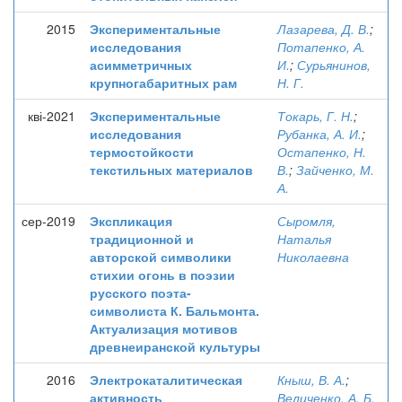
2015
Экспериментальные
Лазарева, Д. В.
;
исследования
Потапенко, А.
асимметричных
И.
;
Сурьянинов,
крупногабаритных рам
Н. Г.
кві-2021
Экспериментальные
Токарь, Г. Н.
;
исследования
Рубанка, А. И.
;
термостойкости
Остапенко, Н.
текстильных материалов
В.
;
Зайченко, М.
А.
сер-2019
Экспликация
Сыромля,
традиционной и
Наталья
авторской символики
Николаевна
стихии огонь в поэзии
русского поэта-
символиста К. Бальмонта.
Актуализация мотивов
древнеиранской культуры
2016
Электрокаталитическая
Кныш, В. А.
;
активность
Величенко, А. Б.