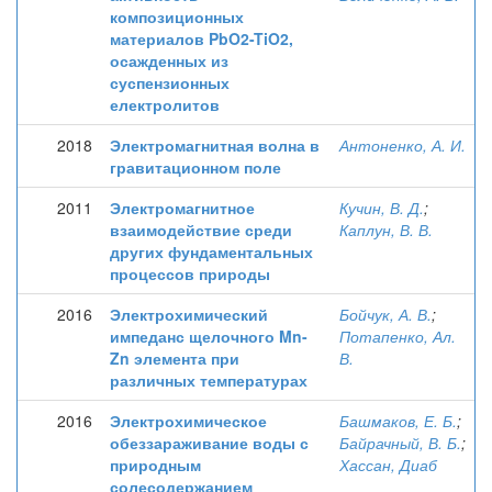
композиционных
материалов PbO2-TiO2,
осажденных из
суспензионных
електролитов
2018
Электромагнитная волна в
Антоненко, А. И.
гравитационном поле
2011
Электромагнитное
Кучин, В. Д.
;
взаимодействие среди
Каплун, В. В.
других фундаментальных
процессов природы
2016
Электрохимический
Бойчук, А. В.
;
импеданс щелочного Mn-
Потапенко, Ал.
Zn элемента при
В.
различных температурах
2016
Электрохимическое
Башмаков, Е. Б.
;
обеззараживание воды с
Байрачный, В. Б.
;
природным
Хассан, Диаб
солесодержанием