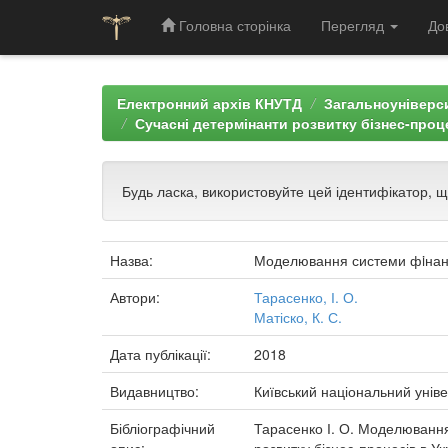
Головна сторінка
Перегляд
До
Skip
navigation
Електронний архів КНУТД
Загальноуніверси
Сучасні детермінанти розвитку бізнес-проце
Будь ласка, використовуйте цей ідентифікатор, 
Назва:
Моделювання системи фiнанс
Автори:
Тарасенко, І. О.
Матіско, К. С.
Дата публікації:
2018
Видавництво:
Київський національний уніве
Бібліографічний
Тарасенко І. О. Моделювання 