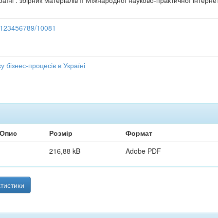
аїні : збірник матеріалів II Міжнародної науково-практичної інтернет-
le/123456789/10081
у бізнес-процесів в Україні
Опис
Розмір
Формат
216,88 kB
Adobe PDF
тистики