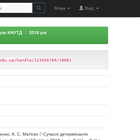
Мова
Вхід:
арів КНУТД
2018 рік
edu.ua/handle/123456789/10081
нко, К. С. Матіско // Сучасні детермінанти