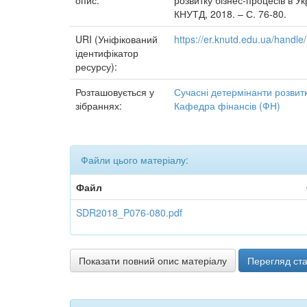
опис:
розвитку бізнес-процесів в Укр
КНУТД, 2018. – С. 76-80.
URI (Уніфікований
https://er.knutd.edu.ua/hand
ідентифікатор
ресурсу):
Розташовується у
Сучасні детермінанти розвитк
зібраннях:
Кафедра фінансів (ФН)
Файли цього матеріалу:
Файл
SDR2018_P076-080.pdf
Показати повний опис матеріалу
Перегляд ста