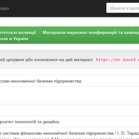
відка
тетські колекції
Матеріали наукових конференцій та семін
сів в Україні
щоб цитувати або посилатися на цей матеріал:
https://er.knutd.
ово-економiчної безпеки пiдприємства
рситет технологій та дизайну
системи фiнансово-економiчної безпеки пiдприємства / І. О. Тарасе