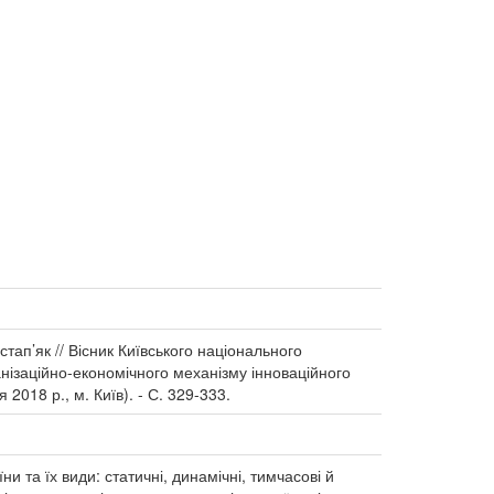
стап’як // Вісник Київського національного
ганізаційно-економічного механізму інноваційного
2018 р., м. Київ). - С. 329-333.
и та їх види: статичні, динамічні, тимчасові й