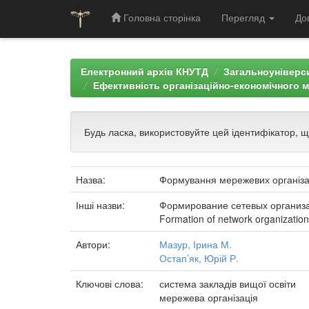
Головна сторінка
Перегляд
До
Skip
navigation
Електронний архів КНУТД
Загальноуніверси
Ефективність організаційно-економічного м
Будь ласка, використовуйте цей ідентифікатор, 
Назва:
Формування мережевих організаці
Інші назви:
Формирование сетевых организа
Formation of network organizations
Автори:
Мазур, Ірина М.
Остап’як, Юрій Р.
Ключові слова:
система закладів вищої освіти
мережева організація