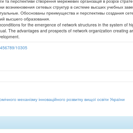
и та перспективи створення мережевих організацій в розрізі стратег
и возникновения сетевых структур в системе высших учебных заве
туальные. Обоснованы преимущества и перспективы создания сетев
ий высшего образования.
conditions for the emergence of network structures in the system of hig
tual. The advantages and prospects of network organization creating are 
evelopment.
23456789/10305
омічного механізму інноваційного розвитку вищої освіти України