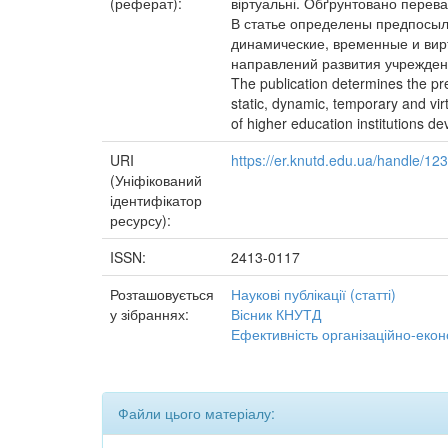
(реферат):
віртуальні. Обґрунтовано переваг
В статье определены предпосылк
динамические, временные и вир
направлений развития учрежден
The publication determines the pre
static, dynamic, temporary and vir
of higher education institutions d
URI
https://er.knutd.edu.ua/handle/1
(Уніфікований
ідентифікатор
ресурсу):
ISSN:
2413-0117
Розташовується
Наукові публікації (статті)
у зібраннях:
Вісник КНУТД
Ефективність організаційно-екон
Файли цього матеріалу: