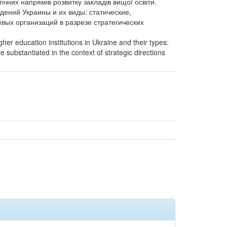
ічних напрямів розвитку закладів вищої освіти.
дений Украины и их виды: статические,
ых организаций в разрезе стратегических
her education institutions in Ukraine and their types:
substantiated in the context of strategic directions