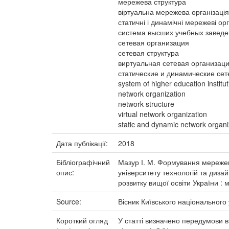
мережева структура
віртуальна мережева організація
статичні і динамічні мережеві орг
система высших учебных завед
сетевая организация
сетевая структура
виртуальная сетевая организац
статические и динамические се
system of higher education institu
network organization
network structure
virtual network organization
static and dynamic network organi
Дата публікації:
2018
Бібліографічний
Мазур І. М. Формування мережевих
опис:
університету технологій та дизай
розвитку вищої освіти України : 
Source:
Вісник Київського національного 
Короткий огляд
У статті визначено передумови ви