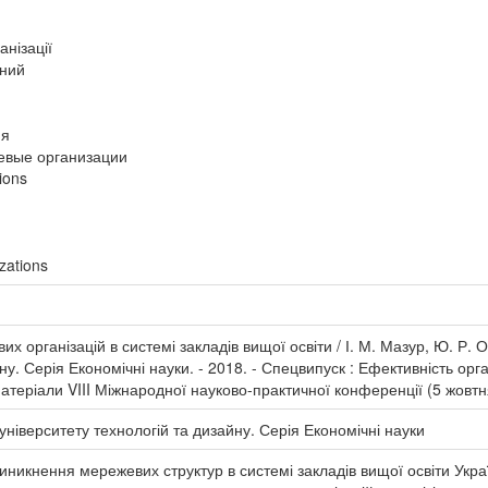
анізації
ений
ия
тевые организации
tions
zations
 організацій в системі закладів вищої освіти / І. М. Мазур, Ю. Р. О
ну. Серія Економічні науки. - 2018. - Спецвипуск : Ефективність ор
матеріали VIII Міжнародної науково-практичної конференції (5 жовтня 
університету технологій та дизайну. Серія Економічні науки
никнення мережевих структур в системі закладів вищої освіти Україн