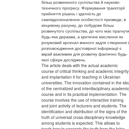
більш розвиненого суспільства й науково-
технічного прогресу. Формування траєкторії
прийняття рішень і здатність до
самовдосконалення особистості призведе, в
кінцевому рахунку, до побудови більш
розвинутого суспільства, до чого має прагнут
будь-яка держава, а критичне мислення як
розумовий арсенал вченого задля створення 
розповсюдження достовірної інформації є
вкрай важливим для розвитку фактично будь-
якої сфери досліджень.
The article deals with the actual academic
course of critical thinking and academic integrity
and implantation it for teaching in Ukrainian
universities. The innovation contained in the ide
of the centralized and interdisciplinary academic
course and in its practical implementation. The
course involves the use of interactive training
and joint activity of lecturers and students. The
identification and distribution of the signs of the
truth of universal cross-disciplinary knowledge
among students is expected. This allows to
teach how to separate the truth from the false,