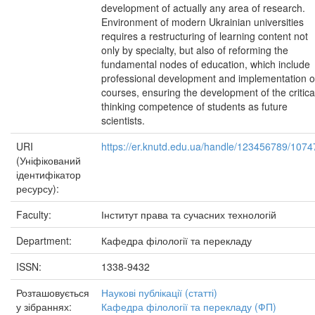
development of actually any area of research.
Environment of modern Ukrainian universities
requires a restructuring of learning content not
only by specialty, but also of reforming the
fundamental nodes of education, which include
professional development and implementation o
courses, ensuring the development of the critica
thinking competence of students as future
scientists.
URI
https://er.knutd.edu.ua/handle/123456789/1074
(Уніфікований
ідентифікатор
ресурсу):
Faculty:
Інститут права та сучасних технологій
Department:
Кафедра філології та перекладу
ISSN:
1338-9432
Розташовується
Наукові публікації (статті)
у зібраннях:
Кафедра філології та перекладу (ФП)