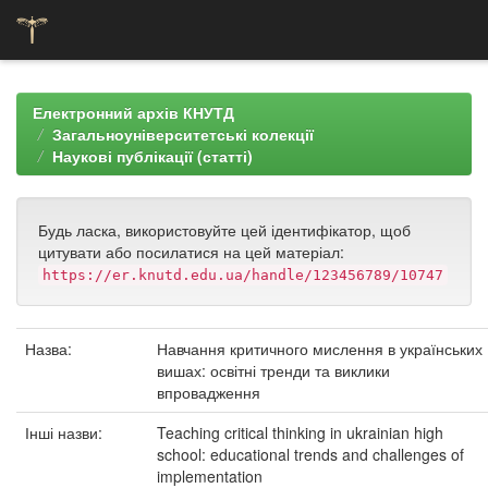
Skip
navigation
Електронний архів КНУТД
Загальноуніверситетські колекції
Наукові публікації (статті)
Будь ласка, використовуйте цей ідентифікатор, щоб
цитувати або посилатися на цей матеріал:
https://er.knutd.edu.ua/handle/123456789/10747
Назва:
Навчання критичного мислення в українських
вишах: освітні тренди та виклики
впровадження
Інші назви:
Teaching critical thinking in ukrainian high
school: educational trends and challenges of
implementation