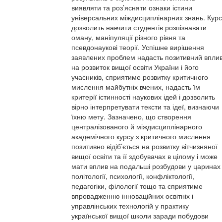
виявляти та роз’ясняти ознаки істини
універсальних міждисциплінарних знань. Курс
дозволить навчити студентів розпізнавати
оману, маніпуляції різного рівня та
псевдонаукові теорії. Успішне вирішення
заявлених проблем надасть позитивний впли
на розвиток вищої освіти України і його
учасників, сприятиме розвитку критичного
мислення майбутніх вчених, надасть їм
критерії істинності наукових ідей і дозволить
вірно інтерпретувати тексти та ідеї, визнаючи
їхню мету. Зазначено, що створення
централізованого й міждисциплінарного
академічного курсу з критичного мислення
позитивно відіб’ється на розвитку вітчизняної
вищої освіти та її здобувачах в цілому і може
мати вплив на подальші розбудови у царинах
політології, психології, конфліктології,
педагогіки, філології тощо та сприятиме
впровадженню інноваційних освітніх і
управлінських технологій у практику
української вищої школи заради побудови