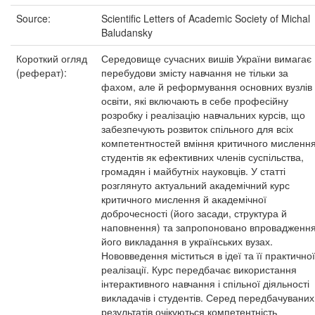
Source:
Scientific Letters of Academic Society of Michal
Baludansky
Короткий огляд
Середовище сучасних вишів України вимагає
(реферат):
перебудови змісту навчання не тільки за
фахом, але й реформування основних вузлів
освіти, які включають в себе професійну
розробку і реалізацію навчальних курсів, що
забезпечують розвиток спільного для всіх
компетентностей вміння критичного мисленн
студентів як ефективних членів суспільства,
громадян і майбутніх науковців. У статті
розглянуто актуальний академічний курс
критичного мислення й академічної
доброчесності (його засади, структура й
наповнення) та запропоновано впровадженн
його викладання в українських вузах.
Нововведення міститься в ідеї та її практичної
реалізації. Курс передбачає використання
інтерактивного навчання і спільної діяльності
викладачів і студентів. Серед передбачуваних
результатів очікуються компетентність