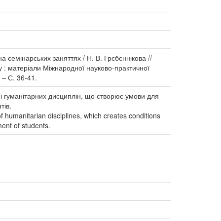
а семінарських заняттях / Н. В. Грєбєннікова //
у : матеріали Міжнародної науково-практичної
 – С. 36-41.
ні гуманітарних дисциплін, що створює умови для
тів.
of humanitarian disciplines, which creates conditions
ment of students.