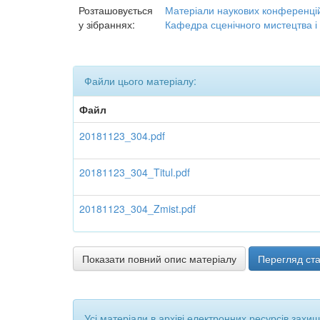
Розташовується
Матеріали наукових конференцій
у зібраннях:
Кафедра сценічного мистецтва і
Файли цього матеріалу:
Файл
20181123_304.pdf
20181123_304_Titul.pdf
20181123_304_Zmist.pdf
Показати повний опис матеріалу
Перегляд ста
Усі матеріали в архіві електронних ресурсів захи