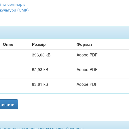
 та семінарів
 культури (СМК)
Опис
Розмір
Формат
396,03 kB
Adobe PDF
52,93 kB
Adobe PDF
83,61 kB
Adobe PDF
тистики
щені авторським правом, всі права збережені.