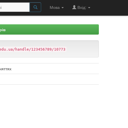
Мова
Вхід:
рів
edu.ua/handle/123456789/10773
няттях