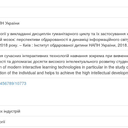
ПН України
огії у викладанні дисциплін гуманітарного циклу та їх застосування н
й мозок: перспективи обдарованості в динаміці інформаційного світ
2018 року. – Київ : Інститут обдарованої дитини НАПН України, 2018.
ння сучасних інтерактивних технологій навчання зокрема при вивчен
сті та допомагає досягти високого інтелектуального розвитку студен
n of modern interactive learning technologies in particular in the study 
tion of the individual and helps to achieve the high intellectual develop
23456789/10773
х індустрій
гії