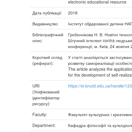
electronic educational resource
Дата публікації:
2018
Видавництво:
Інститут обдарованої дитини НА
Бібліографічний
Грєбєннікова Н. В. Новітні технол
опис:
Штучний інтелект contra людськи
конференції, м. Київ, 24 жовтня 
Короткий огляд
У статті аналізується застосува
(реферат):
розвитку самореалізації особисто
The article analyzes the applicatio
for the development of self-realiza
URI
https://er.knutd.edu.ua/handle/1
(Уніфікований
ідентифікатор
ресурсу):
Faculty:
Факультет культурних і креативни
Department:
Кафедра філософії та культуроло