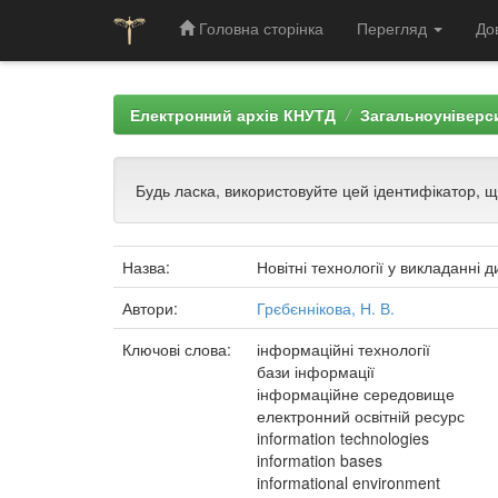
Головна сторінка
Перегляд
До
Skip
navigation
Електронний архів КНУТД
Загальноуніверси
Будь ласка, використовуйте цей ідентифікатор, 
Назва:
Новітні технології у викладанні 
Автори:
Грєбєннікова, Н. В.
Ключові слова:
інформаційні технології
бази інформації
інформаційне середовище
електронний освітній ресурс
information technologies
information bases
informational environment