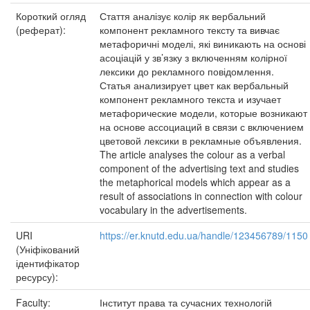
Короткий огляд
Стаття аналізує колір як вербальний
(реферат):
компонент рекламного тексту та вивчає
метафоричні моделі, які виникають на основі
асоціацій у зв’язку з включенням колірної
лексики до рекламного повідомлення.
Статья анализирует цвет как вербальный
компонент рекламного текста и изучает
метафорические модели, которые возникают
на основе ассоциаций в связи с включением
цветовой лексики в рекламные объявления.
The article analyses the colour as a verbal
component of the advertising text and studies
the metaphorical models which appear as a
result of associations in connection with colour
vocabulary in the advertisements.
URI
https://er.knutd.edu.ua/handle/123456789/1150
(Уніфікований
ідентифікатор
ресурсу):
Faculty:
Інститут права та сучасних технологій