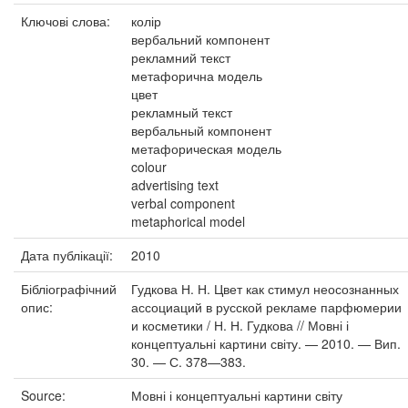
Ключові слова:
колір
вербальний компонент
рекламний текст
метафорична модель
цвет
рекламный текст
вербальный компонент
метафорическая модель
colour
advertising text
verbal component
metaphorical model
Дата публікації:
2010
Бібліографічний
Гудкова Н. Н. Цвет как стимул неосознанных
опис:
ассоциаций в русской рекламе парфюмерии
и косметики / Н. Н. Гудкова // Мовні і
концептуальні картини світу. — 2010. — Вип.
30. — С. 378—383.
Source:
Мовні і концептуальні картини світу