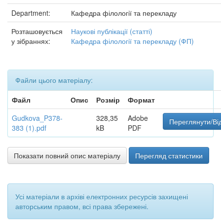
Department:
Кафедра філології та перекладу
Розташовується
Наукові публікації (статті)
у зібраннях:
Кафедра філології та перекладу (ФП)
Файли цього матеріалу:
Файл
Опис
Розмір
Формат
Gudkova_P378-
328,35
Adobe
Переглянути/Ві
383 (1).pdf
kB
PDF
Показати повний опис матеріалу
Перегляд статистики
Усі матеріали в архіві електронних ресурсів захищені
авторським правом, всі права збережені.