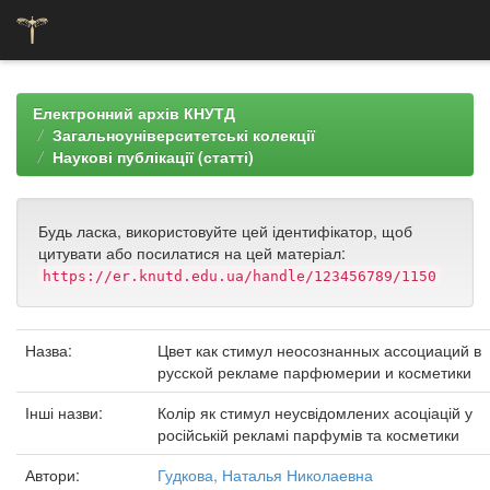
Skip
navigation
Електронний архів КНУТД
Загальноуніверситетські колекції
Наукові публікації (статті)
Будь ласка, використовуйте цей ідентифікатор, щоб
цитувати або посилатися на цей матеріал:
https://er.knutd.edu.ua/handle/123456789/1150
Назва:
Цвет как стимул неосознанных ассоциаций в
русской рекламе парфюмерии и косметики
Інші назви:
Колір як стимул неусвідомлених асоціацій у
російській рекламі парфумів та косметики
Автори:
Гудкова, Наталья Николаевна