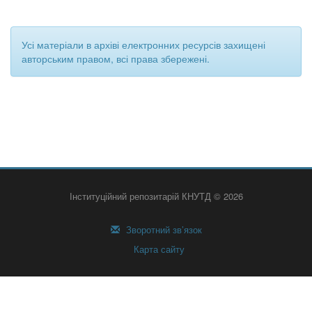
Усі матеріали в архіві електронних ресурсів захищені
авторським правом, всі права збережені.
Інституційний репозитарій КНУТД © 2026
Зворотний зв’язок
Карта сайту