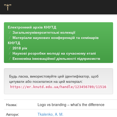
Skip
navigation
Електронний архів КНУТД
Загальноуніверситетські колекції
Матеріали наукових конференцій та семінарів
КНУТД
2018 рік
Наукові розробки молоді на сучасному етапі
Економіка інноваційної діяльності підприємств
Будь ласка, використовуйте цей ідентифікатор, щоб
цитувати або посилатися на цей матеріал:
https://er.knutd.edu.ua/handle/123456789/11516
Назва:
Logo vs branding – what’s the difference
Автори:
Tkalenko, A. M.