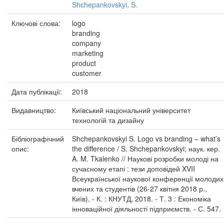
Shchepankovskyi, S.
Ключові слова:
logo
branding
company
marketing
product
customer
Дата публікації:
2018
Видавництво:
Київський національний університет
технологій та дизайну
Бібліографічний
Shchepankovskyi S. Logo vs branding – what’s
опис:
the difference / S. Shchepankovskyi; наук. кер.
A. M. Tkalenko // Наукові розробки молоді на
сучасному етапі : тези доповідей XVII
Всеукраїнської наукової конференції молодих
вчених та студентів (26-27 квітня 2018 р.,
Київ). - К. : КНУТД, 2018. - Т. 3 : Економіка
інноваційної діяльності підприємств. - С. 547.