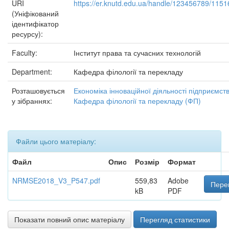
URI
https://er.knutd.edu.ua/handle/123456789/1151
(Уніфікований
ідентифікатор
ресурсу):
Faculty:
Інститут права та сучасних технологій
Department:
Кафедра філології та перекладу
Розташовується
Економіка інноваційної діяльності підприємст
у зібраннях:
Кафедра філології та перекладу (ФП)
Файли цього матеріалу:
Файл
Опис
Розмір
Формат
NRMSE2018_V3_P547.pdf
559,83
Adobe
Перег
kB
PDF
Показати повний опис матеріалу
Перегляд статистики