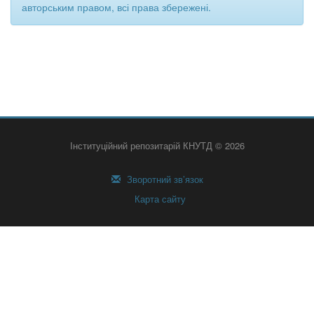
авторським правом, всі права збережені.
Інституційний репозитарій КНУТД © 2026
Зворотний зв’язок
Карта сайту