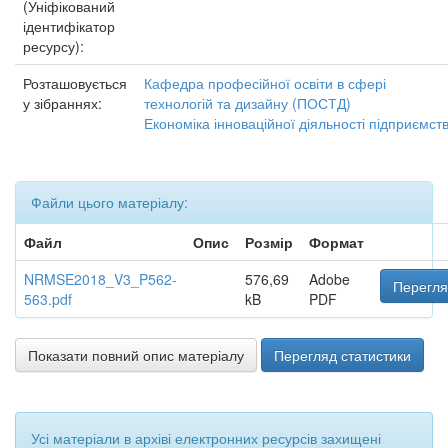
(Уніфікований
ідентифікатор
ресурсу):
Розташовується
Кафедра професійної освіти в сфері
у зібраннях:
технологій та дизайну (ПОСТД)
Економіка інноваційної діяльності підприємст
Файли цього матеріалу:
Файл
Опис
Розмір
Формат
NRMSE2018_V3_P562-
576,69
Adobe
Перегля
563.pdf
kB
PDF
Показати повний опис матеріалу
Перегляд статистики
Усі матеріали в архіві електронних ресурсів захищені