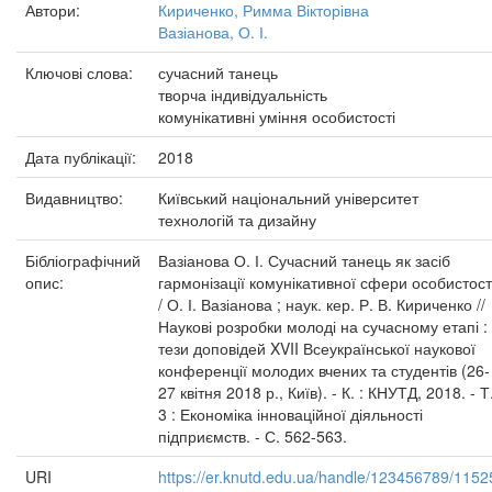
Автори:
Кириченко, Римма Вікторівна
Вазіанова, О. І.
Ключові слова:
сучасний танець
творча індивідуальність
комунікативні уміння особистості
Дата публікації:
2018
Видавництво:
Київський національний університет
технологій та дизайну
Бібліографічний
Вазіанова О. І. Сучасний танець як засіб
опис:
гармонізації комунікативної сфери особистост
/ О. І. Вазіанова ; наук. кер. Р. В. Кириченко //
Наукові розробки молоді на сучасному етапі :
тези доповідей XVII Всеукраїнської наукової
конференції молодих вчених та студентів (26-
27 квітня 2018 р., Київ). - К. : КНУТД, 2018. - Т
3 : Економіка інноваційної діяльності
підприємств. - С. 562-563.
URI
https://er.knutd.edu.ua/handle/123456789/1152