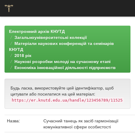
Skip
navigation
Електронний архів КНУТД
Загальноуніверситетські колекції
Матеріали наукових конференцій та семінарів
КНУТД
2018 рік
Наукові розробки молоді на сучасному етапі
Економіка інноваційної діяльності підприємств
Будь ласка, використовуйте цей ідентифікатор, щоб
цитувати або посилатися на цей матеріал:
https://er.knutd.edu.ua/handle/123456789/11525
Назва:
Сучасний танець як засіб гармонізації
комунікативної сфери особистості