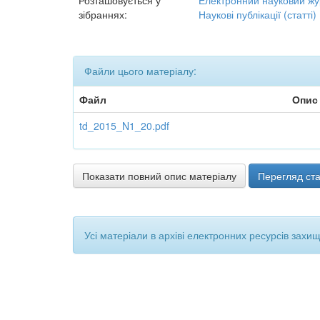
Розташовується у
Електронний науковий жу
зібраннях:
Наукові публікації (статті)
Файли цього матеріалу:
Файл
Опис
td_2015_N1_20.pdf
Показати повний опис матеріалу
Перегляд ста
Усі матеріали в архіві електронних ресурсів захи