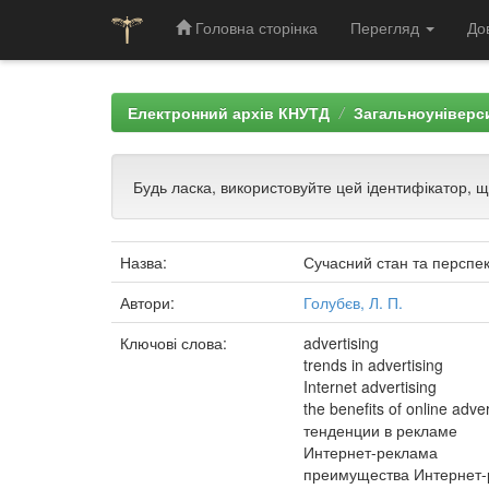
Головна сторінка
Перегляд
До
Skip
navigation
Електронний архів КНУТД
Загальноуніверси
Будь ласка, використовуйте цей ідентифікатор, 
Назва:
Сучасний стан та перспек
Автори:
Голубєв, Л. П.
Ключові слова:
advertising
trends in advertising
Internet advertising
the benefits of online adver
тенденции в рекламе
Интернет-реклама
преимущества Интернет