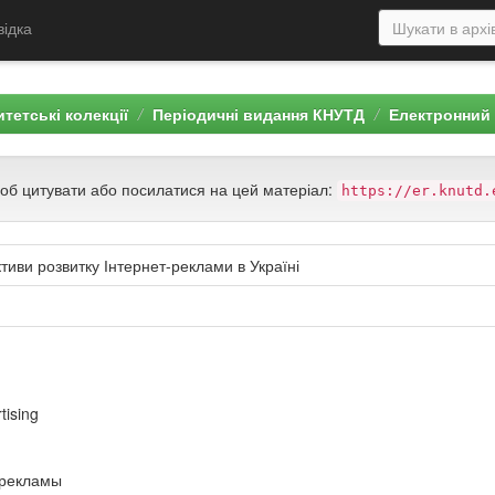
відка
тетські колекції
Періодичні видання КНУТД
Електронний 
щоб цитувати або посилатися на цей матеріал:
https://er.knutd.
тиви розвитку Інтернет-реклами в Україні
tising
-рекламы