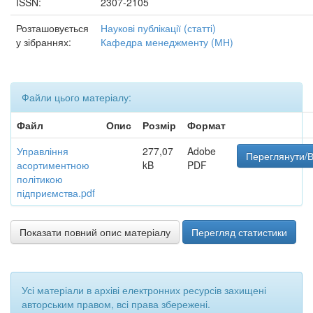
ISSN:
2307-2105
Розташовується
Наукові публікації (статті)
у зібраннях:
Кафедра менеджменту (МН)
Файли цього матеріалу:
Файл
Опис
Розмір
Формат
Управління
277,07
Adobe
Переглянути/В
асортиментною
kB
PDF
політикою
підприємства.pdf
Показати повний опис матеріалу
Перегляд статистики
Усі матеріали в архіві електронних ресурсів захищені
авторським правом, всі права збережені.