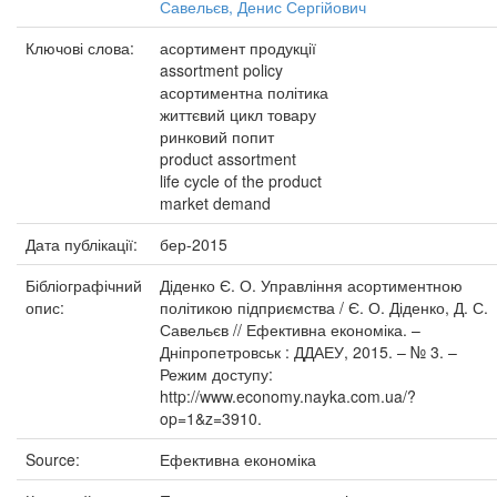
Савельєв, Денис Сергійович
Ключові слова:
асортимент продукції
assortment policy
асортиментна політика
життєвий цикл товару
ринковий попит
product assortment
life cycle of the product
market demand
Дата публікації:
бер-2015
Бібліографічний
Діденко Є. О. Управління асортиментною
опис:
політикою підприємства / Є. О. Діденко, Д. С.
Савельєв // Ефективна економіка. –
Дніпропетровськ : ДДАЕУ, 2015. – № 3. –
Режим доступу:
http://www.economy.nayka.com.ua/?
op=1&z=3910.
Source:
Ефективна економіка