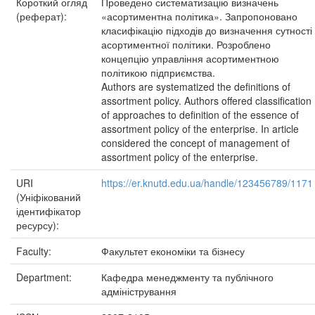
Короткий огляд
Проведено систематизацію визначень
(реферат):
«асортиментна політика». Запропоновано
класифікацію підходів до визначення сутності
асортиментної політики. Розроблено
концепцію управління асортиментною
політикою підприємства.
Authors are systematized the definitions of
assortment policy. Authors offered classification
of approaches to definition of the essence of
assortment policy of the enterprise. In article
considered the concept of management of
assortment policy of the enterprise.
URI
https://er.knutd.edu.ua/handle/123456789/1171
(Уніфікований
ідентифікатор
ресурсу):
Faculty:
Факультет економіки та бізнесу
Department:
Кафедра менеджменту та публічного
адміністрування