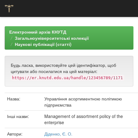
Skip
navigation
Електронний архів КНУТД
Загальноуніверситетські колекції
Наукові публікації (статті)
Будь ласка, використовуйте цей ідентифікатор, щоб
цитувати або посилатися на цей матеріал:
https://er.knutd.edu.ua/handle/123456789/1171
Назва:
Управління асортиментною політикою
підприємства
Інші назви:
Management of assortment policy of the
enterprise
Автори:
Діденко, Є. О.