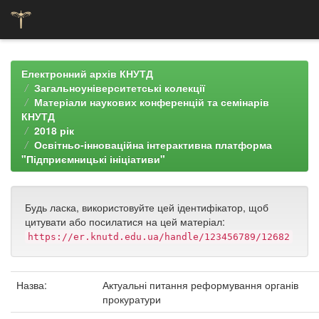
Skip
navigation
Електронний архів КНУТД
Загальноуніверситетські колекції
Матеріали наукових конференцій та семінарів
КНУТД
2018 рік
Освітньо-інноваційна інтерактивна платформа
"Підприємницькі ініціативи"
Будь ласка, використовуйте цей ідентифікатор, щоб
цитувати або посилатися на цей матеріал:
https://er.knutd.edu.ua/handle/123456789/12682
Назва:
Актуальні питання реформування органів
прокуратури