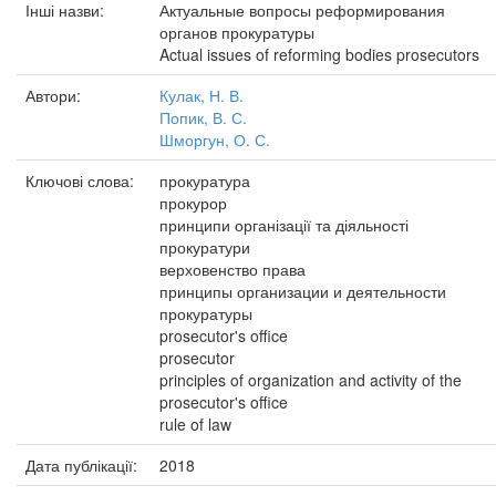
Інші назви:
Актуальные вопросы реформирования
органов прокуратуры
Actual issues of reforming bodies prosecutors
Автори:
Кулак, Н. В.
Попик, В. С.
Шморгун, О. С.
Ключові слова:
прокуратура
прокурор
принципи організації та діяльності
прокуратури
верховенство права
принципы организации и деятельности
прокуратуры
prosecutor's office
prosecutor
principles of organization and activity of the
prosecutor's office
rule of law
Дата публікації:
2018