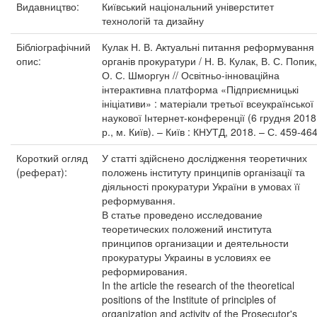
Видавництво:
Київський національний універститет
технологій та дизайну
Бібліографічний
Кулак Н. В. Актуальні питання реформування
опис:
органів прокуратури / Н. В. Кулак, В. С. Попик,
О. С. Шморгун // Освітньо-інноваційна
інтерактивна платформа «Підприємницькі
ініціативи» : матеріали третьої всеукраїнської
наукової Інтернет-конференції (6 грудня 2018
р., м. Київ). – Київ : КНУТД, 2018. – С. 459-464
Короткий огляд
У статті здійснено дослідження теоретичних
(реферат):
положень інституту принципів організації та
діяльності прокуратури України в умовах її
реформування.
В статье проведено исследование
теоретических положений института
принципов организации и деятельности
прокуратуры Украины в условиях ее
реформирования.
In the article the research of the theoretical
positions of the Institute of principles of
organization and activity of the Prosecutor's