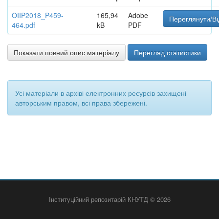
OIIP2018_P459-
165,94
Adobe
Переглянути/Ві
464.pdf
kB
PDF
Показати повний опис матеріалу
Перегляд статистики
Усі матеріали в архіві електронних ресурсів захищені
авторським правом, всі права збережені.
Інституційний репозитарій КНУТД © 2026