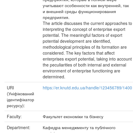
учитывают особенности как внутренней, так
и внешней среды функционирования
предприятия.
The article discusses the current approaches to
interpreting the concept of enterprise export
potential. The meaningful factors of export
potential development are identified,
methodological principles of its formation are
considered. The key factors that affect
enterprises export potential, taking into account
the peculiarities of both internal and external
environment of enterprise functioning are
determined.
URI
https://er.knutd.edu.ua/handle/123456789/1400
(Уніфікований
ідентифікатор
ресурсу):
Faculty:
Факультет економіки та бізнесу
Department:
Кафедра менеджменту та публічного