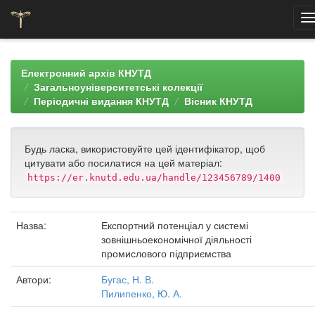
Skip
navigation
Електронний архів КНУТД
Загальноуніверситетські колекції
Періодичні видання КНУТД
Вісник КНУТД
Будь ласка, використовуйте цей ідентифікатор, щоб
цитувати або посилатися на цей матеріал:
https://er.knutd.edu.ua/handle/123456789/1400
Назва:
Експортний потенціал у системі
зовнішньоекономічної діяльності
промислового підприємства
Автори:
Бугас, Н. В.
Пилипенко, Ю. А.