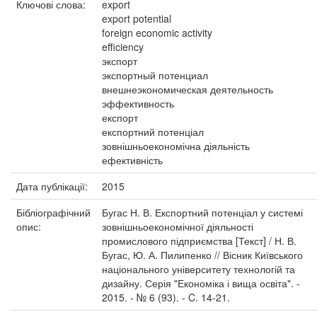
Ключові слова:
export
export potential
foreign economic activity
efficiency
экспорт
экспортный потенциал
внешнеэкономическая деятельность
эффективность
експорт
експортний потенціал
зовнішньоекономічна діяльність
ефективність
Дата публікації:
2015
Бібліографічний
Бугас Н. В. Експортний потенціал у системі
опис:
зовнішньоекономічної діяльності
промислового підприємства [Текст] / Н. В.
Бугас, Ю. А. Пилипенко // Вісник Київського
національного університету технологій та
дизайну. Серія "Економіка і вища освіта". -
2015. - № 6 (93). - C. 14-21.