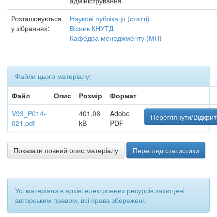
адміністрування
Розташовується
Наукові публікації (статті)
у зібраннях:
Вісник КНУТД
Кафедра менеджменту (МН)
Файли цього матеріалу:
Файл
Опис
Розмір
Формат
V93_P014-
401,06
Adobe
Переглянути/Відкрит
021.pdf
kB
PDF
Показати повний опис матеріалу
Перегляд статистики
Усі матеріали в архіві електронних ресурсів захищені
авторським правом, всі права збережені.