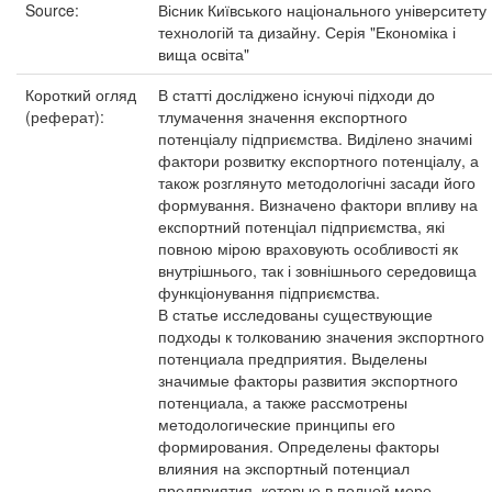
Source:
Вісник Київського національного університету
технологій та дизайну. Серія "Економіка і
вища освіта"
Короткий огляд
В статті досліджено існуючі підходи до
(реферат):
тлумачення значення експортного
потенціалу підприємства. Виділено значимі
фактори розвитку експортного потенціалу, а
також розглянуто методологічні засади його
формування. Визначено фактори впливу на
експортний потенціал підприємства, які
повною мірою враховують особливості як
внутрішнього, так і зовнішнього середовища
функціонування підприємства.
В статье исследованы существующие
подходы к толкованию значения экспортного
потенциала предприятия. Выделены
значимые факторы развития экспортного
потенциала, а также рассмотрены
методологические принципы его
формирования. Определены факторы
влияния на экспортный потенциал
предприятия, которые в полной мере