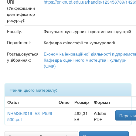
URI
https://er.knutd.edu.ua/handle/123456789/1426
(Уніфікований
ідентифікатор
ресурсу):
Faculty:
Факультет культурних і креативних індустрій
Department:
Кафедра філософії та культурології
Розташовується
Економіка інноваційної діяльності підприємст
у зібраннях:
Кафедра сценічного мистецтва і культури
(СМК)
Файли цього матеріалу:
Файл
Опис
Розмір
Формат
NRMSE2019_V3_P529-
462,31
Adobe
Перегля
530.pdf
kB
PDF