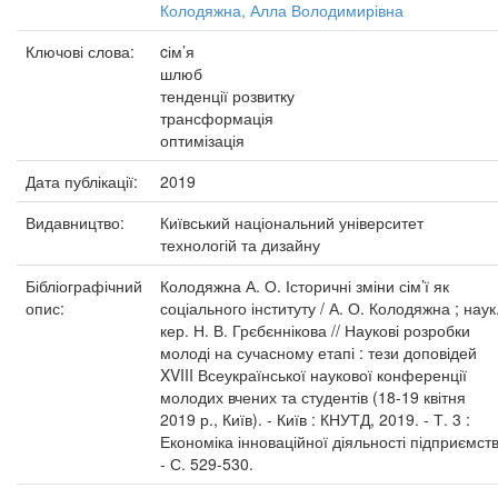
Колодяжна, Алла Володимирівна
Ключові слова:
cім’я
шлюб
тенденції розвитку
трансформація
оптимізація
Дата публікації:
2019
Видавництво:
Київський національний університет
технологій та дизайну
Бібліографічний
Колодяжна А. О. Історичні зміни сім’ї як
опис:
соціального інституту / А. О. Колодяжна ; наук
кер. Н. В. Грєбєннікова // Наукові розробки
молоді на сучасному етапі : тези доповідей
XVIII Всеукраїнської наукової конференції
молодих вчених та студентів (18-19 квітня
2019 р., Київ). - Київ : КНУТД, 2019. - Т. 3 :
Економіка інноваційної діяльності підприємств
- С. 529-530.