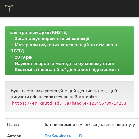
Skip
navigation
Електронний архів КНУТД
Загальноуніверситетські колекції
Матеріали наукових конференцій та семінарів
КНУТД
2019 рік
Наукові розробки молоді на сучасному етапі
Економіка інноваційної діяльності підприємств
Будь ласка, використовуйте цей ідентифікатор, щоб
цитувати або посилатися на цей матеріал:
https://er.knutd.edu.ua/handle/123456789/14263
Назва:
Історичні зміни сім’ї як соціального інституту
Автори:
Грєбєннікова, Н. В.