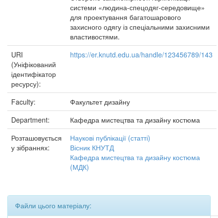
системи «людина-спецодяг-середовище»
для проектування багатошарового
захисного одягу із спеціальними захисними
властивостями.
URI
https://er.knutd.edu.ua/handle/123456789/143
(Уніфікований
ідентифікатор
ресурсу):
Faculty:
Факультет дизайну
Department:
Кафедра мистецтва та дизайну костюма
Розташовується
Наукові публікації (статті)
у зібраннях:
Вісник КНУТД
Кафедра мистецтва та дизайну костюма
(МДК)
Файли цього матеріалу: