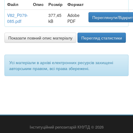
Файл
Опис
Розмір
Формат
V82_P079-
377,45
Adobe
Переглянути/Відкрит
085.pdf
kB
PDF
Показати повний опис матеріалу
Перегляд статистики
Усі матеріали в архіві електронних ресурсів захищені
авторським правом, всі права збережені.
Інституційний репозитарій КНУТД © 2026