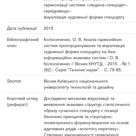
гармонізації системи «людина–спецодяг–
середовище»
візуалізація художньої форми спецодягу
Дата публікації:
2015
Бібліографічний
Колосніченко, О. В. Аналіз гармонійних
опис:
систем пропорціонування та візуалізація
художньої форми спецодягу на базі
інформаційно-знакових систем / О. В.
Колосніченко // Вісник КНУТД. - 2015. - № 1
(82) : Серія "Технічні науки". - C. 79-85.
Source:
Вісник Київського національного
університету технологій та дизайну
Короткий огляд
Досліджено механізм візуалізації та
(реферат):
виявлення знакових структур стилістичного
образу сучасного спецодягу с позиції
біонічних принципів та структурно-
геометричного формоутворення на основі
адитивних рядів «золотого перетину».
Створено закономірності гармонізації