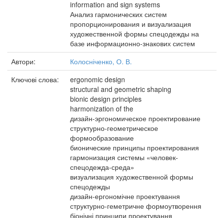
information and sign systems
Анализ гармонических систем
пропорционирования и визуализация
художественной формы спецодежды на
базе информационно-знакових систем
Автори:
Колосніченко, О. В.
Ключові слова:
ergonomic design
structural and geometric shaping
bionic design principles
harmonization of the
дизайн-эргономическое проектирование
структурно-геометрическое
формообразование
бионические принципы проектирования
гармонизация системы «человек-
спецодежда-среда»
визуализация художественной формы
спецодежды
дизайн-ергономічне проектування
структурно-геметричне формоутворення
біонічні принципи проектування