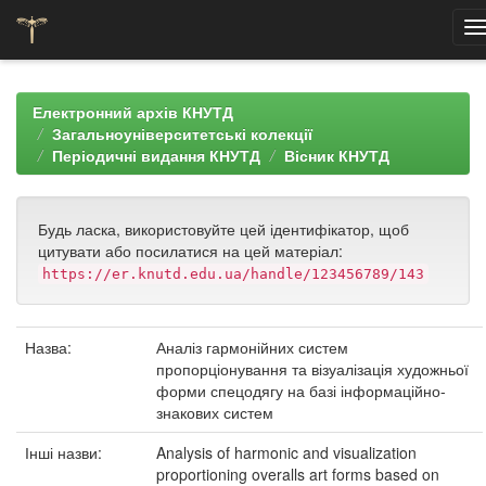
Skip
navigation
Електронний архів КНУТД
Загальноуніверситетські колекції
Періодичні видання КНУТД
Вісник КНУТД
Будь ласка, використовуйте цей ідентифікатор, щоб
цитувати або посилатися на цей матеріал:
https://er.knutd.edu.ua/handle/123456789/143
Назва:
Аналіз гармонійних систем
пропорціонування та візуалізація художньої
форми спецодягу на базі інформаційно-
знакових систем
Інші назви:
Analysis of harmonic and visualization
proportioning overalls art forms based on