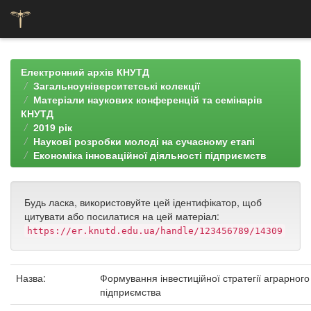
Skip
navigation
Електронний архів КНУТД
Загальноуніверситетські колекції
Матеріали наукових конференцій та семінарів
КНУТД
2019 рік
Наукові розробки молоді на сучасному етапі
Економіка інноваційної діяльності підприємств
Будь ласка, використовуйте цей ідентифікатор, щоб
цитувати або посилатися на цей матеріал:
https://er.knutd.edu.ua/handle/123456789/14309
Назва:
Формування інвестиційної стратегії аграрного
підприємства