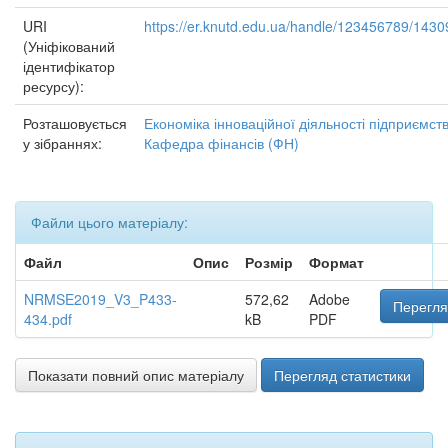
URI
https://er.knutd.edu.ua/handle/123456789/1430
(Уніфікований
ідентифікатор
ресурсу):
Розташовується
Економіка інноваційної діяльності підприємст
у зібраннях:
Кафедра фінансів (ФН)
Файли цього матеріалу:
Файл
Опис
Розмір
Формат
NRMSE2019_V3_P433-
572,62
Adobe
Перегля
434.pdf
kB
PDF
Показати повний опис матеріалу
Перегляд статистики