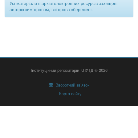
Усі матеріали в архіві електронних ресурсів захищені
авторським правом, всі права збережені.
Інституційний репозитарій КНУТД © 2026
Зворотний зв’язок
Карта сайту