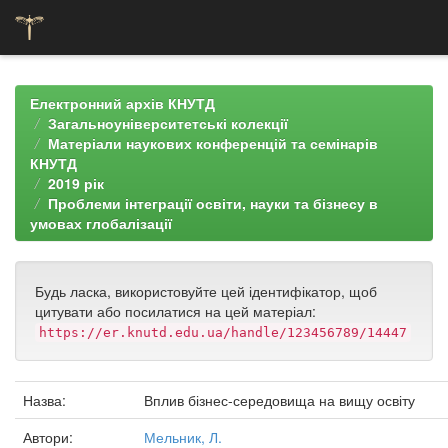
Skip
navigation
Електронний архів КНУТД
Загальноуніверситетські колекції
Матеріали наукових конференцій та семінарів
КНУТД
2019 рік
Проблеми інтеграції освіти, науки та бізнесу в
умовах глобалізації
Будь ласка, використовуйте цей ідентифікатор, щоб
цитувати або посилатися на цей матеріал:
https://er.knutd.edu.ua/handle/123456789/14447
Назва:
Вплив бізнес-середовища на вищу освіту
Автори:
Мельник, Л.