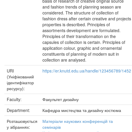
basis of research of creative original source
and fashion trends of planning season are
considered. The structure of collection of
fashion dress after certain creative and projects
properties is described. Principles of
assortments development are formulated.
Principles of their transformation on the
capsules of collection is certain. Principles of
application colour, graphic and ornamental
constituents of planning of modern suit in
collection are analysed.
URI
https://er.knutd.edu.ua/handle/123456789/1452
(Уніфікований
ідентифікатор
ресурсу):
Faculty:
Факультет дизайну
Department:
Кафедра мистецтва та дизайну костюма
Розташовується
Матеріали наукових конференцій та
у зібраннях:
семінарів