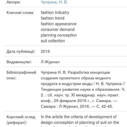
Автори:
Чуприна, Н. В.
Ключові слова:
fashion industry
fashion trend
fashion appearance
consumer demand
planning conception
suit collection
Дата публікації:
2016
Видавництво:
Л-Журнал
Бібліографічний
Чуприна Н. В. Разработка концепции
опис:
создания проектного образа модного
продукта в индустрии моды / Н. В. Чуприна //
Тенденции развития науки и образования. Ч.
2. : сб. науч. тр. XI междунар. науч.-практ.
конф., 29 февраля 2016 г., г. Самара. —
Самара : Л-Журнал, 2016. — С. 42-45.
Короткий огляд
In the article the criteria of development of
(реферат):
design-conception of planning of suit on the