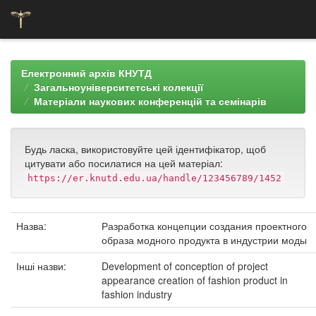
Skip
navigation
Електронний архів КНУТД
Загальноуніверситетські колекції
Матеріали наукових конференцій та семінарів
Будь ласка, використовуйте цей ідентифікатор, щоб
цитувати або посилатися на цей матеріал:
https://er.knutd.edu.ua/handle/123456789/1452
Назва:
Разработка концепции создания проектного
образа модного продукта в индустрии моды
Інші назви:
Development of conception of project
appearance creation of fashion product in
fashion industry