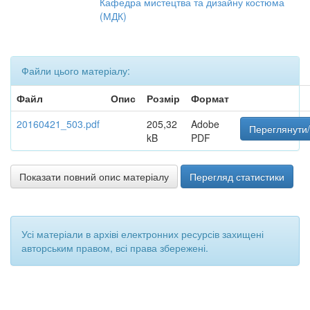
Кафедра мистецтва та дизайну костюма
(МДК)
Файли цього матеріалу:
Файл
Опис
Розмір
Формат
20160421_503.pdf
205,32
Adobe
Переглянути/
kB
PDF
Показати повний опис матеріалу
Перегляд статистики
Усі матеріали в архіві електронних ресурсів захищені
авторським правом, всі права збережені.