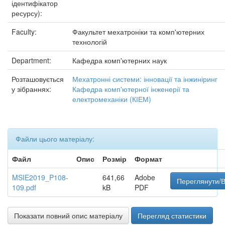
ідентифікатор
ресурсу):
Faculty:
Факультет мехатроніки та комп'ютерних
технологій
Department:
Кафедра комп'ютерних наук
Розташовується
Мехатронні системи: інновації та інжиніринг
у зібраннях:
Кафедра комп'ютерної інженерії та
електромеханіки (КІЕМ)
Файли цього матеріалу:
Файл
Опис
Розмір
Формат
MSIE2019_P108-
641,66
Adobe
Переглянути/В
109.pdf
kB
PDF
Показати повний опис матеріалу
Перегляд статистики