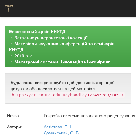
Skip
navigation
Електронний архів КНУТД
Загальноуніверситетські колекції
Матеріали наукових конференцій та семінарів
КНУТД
2019 рік
Мехатронні системи: інновації та інжиніринг
Будь ласка, використовуйте цей ідентифікатор, щоб
цитувати або посилатися на цей матеріал:
https://er.knutd.edu.ua/handle/123456789/14617
Назва:
Розробка системи незалежного рецензування
Автори:
Астістова, Т. І.
Доманський, О. Б.