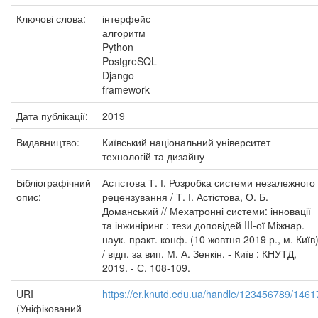
Ключові слова:
інтерфейс
алгоритм
Python
PostgreSQL
Django
framework
Дата публікації:
2019
Видавництво:
Київський національний університет
технологій та дизайну
Бібліографічний
Астістова Т. І. Розробка системи незалежного
опис:
рецензування / Т. І. Астістова, О. Б.
Доманський // Мехатронні системи: інновації
та інжиніринг : тези доповідей III-ої Міжнар.
наук.-практ. конф. (10 жовтня 2019 р., м. Київ
/ відп. за вип. М. А. Зенкін. - Київ : КНУТД,
2019. - С. 108-109.
URI
https://er.knutd.edu.ua/handle/123456789/1461
(Уніфікований