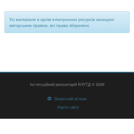
Усі матеріали в архіві електронних ресурсів захищені
авторським правом, всі права збережені.
Інституційний репозитарій КНУТД © 2026
Зворотний зв’язок
Карта сайту